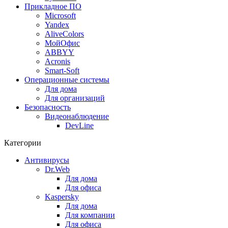
Прикладное ПО
Microsoft
Yandex
AliveColors
МойОфис
ABBYY
Acronis
Smart-Soft
Операционные системы
Для дома
Для организаций
Безопасность
Видеонаблюдение
DevLine
Категории
Антивирусы
Dr.Web
Для дома
Для офиса
Kaspersky
Для дома
Для компании
Для офиса