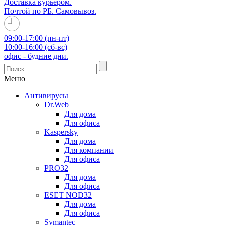
Доставка курьером.
Почтой по РБ. Самовывоз.
09:00-17:00 (пн-пт)
10:00-16:00 (сб-вс)
офис - будние дни.
Меню
Антивирусы
Dr.Web
Для дома
Для офиса
Kaspersky
Для дома
Для компании
Для офиса
PRO32
Для дома
Для офиса
ESET NOD32
Для дома
Для офиса
Symantec