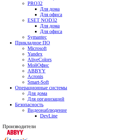
PRO32
Для дома
Для офиса
ESET NOD32
Для дома
Для офиса
Symantec
Прикладное ПО
Microsoft
Yandex
AliveColors
МойОфис
ABBYY
Acronis
Smart-Soft
Операционные системы
Для дома
Для организаций
Безопасность
Видеонаблюдение
DevLine
Производители