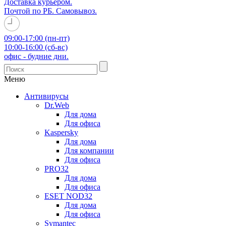
Доставка курьером.
Почтой по РБ. Самовывоз.
09:00-17:00 (пн-пт)
10:00-16:00 (сб-вс)
офис - будние дни.
Меню
Антивирусы
Dr.Web
Для дома
Для офиса
Kaspersky
Для дома
Для компании
Для офиса
PRO32
Для дома
Для офиса
ESET NOD32
Для дома
Для офиса
Symantec