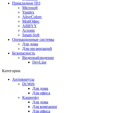
Прикладное ПО
Microsoft
Yandex
AliveColors
МойОфис
ABBYY
Acronis
Smart-Soft
Операционные системы
Для дома
Для организаций
Безопасность
Видеонаблюдение
DevLine
Категории
Антивирусы
Dr.Web
Для дома
Для офиса
Kaspersky
Для дома
Для компании
Для офиса