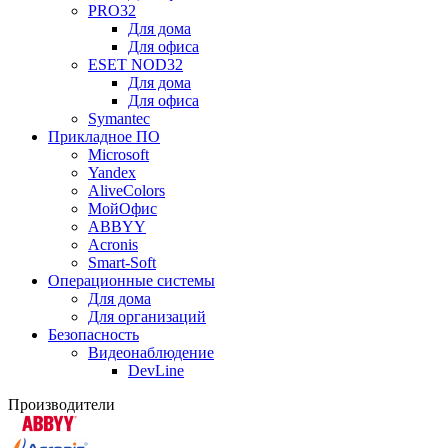
PRO32
Для дома
Для офиса
ESET NOD32
Для дома
Для офиса
Symantec
Прикладное ПО
Microsoft
Yandex
AliveColors
МойОфис
ABBYY
Acronis
Smart-Soft
Операционные системы
Для дома
Для организаций
Безопасность
Видеонаблюдение
DevLine
Производители