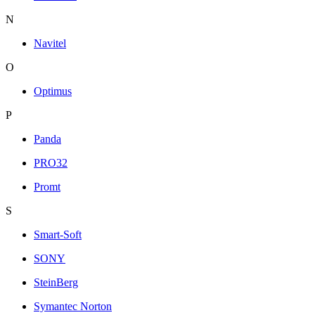
N
Navitel
O
Optimus
P
Panda
PRO32
Promt
S
Smart-Soft
SONY
SteinBerg
Symantec Norton