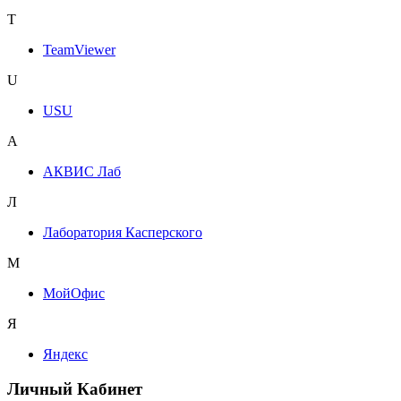
T
TeamViewer
U
USU
А
АКВИС Лаб
Л
Лаборатория Касперского
М
МойОфис
Я
Яндекс
Личный Кабинет