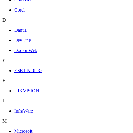
Corel
D
Dahua
DevLine
Doctor Web
E
ESET NOD32
H
HIKVISION
I
InfraWare
M
Microsoft