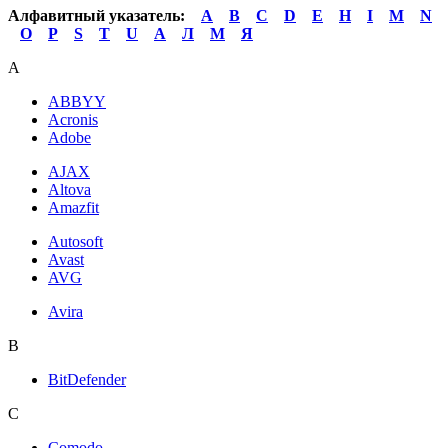
Алфавитный указатель:
A
B
C
D
E
H
I
M
N
O
P
S
T
U
А
Л
М
Я
A
ABBYY
Acronis
Adobe
AJAX
Altova
Amazfit
Autosoft
Avast
AVG
Avira
B
BitDefender
C
Comodo