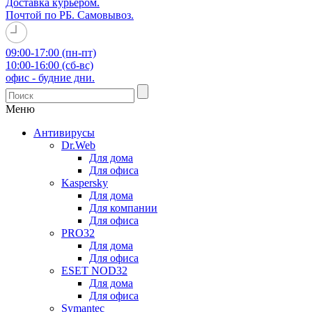
Доставка курьером.
Почтой по РБ. Самовывоз.
09:00-17:00 (пн-пт)
10:00-16:00 (сб-вс)
офис - будние дни.
Меню
Антивирусы
Dr.Web
Для дома
Для офиса
Kaspersky
Для дома
Для компании
Для офиса
PRO32
Для дома
Для офиса
ESET NOD32
Для дома
Для офиса
Symantec