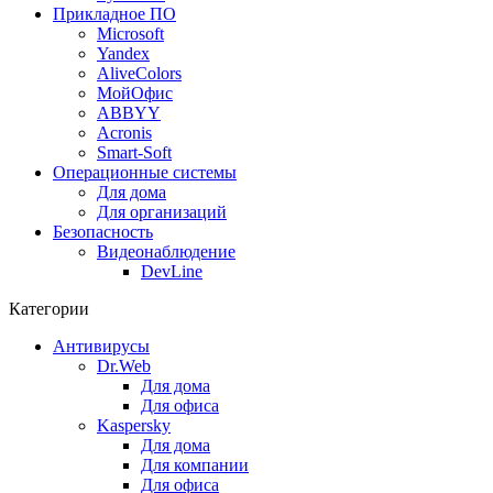
Прикладное ПО
Microsoft
Yandex
AliveColors
МойОфис
ABBYY
Acronis
Smart-Soft
Операционные системы
Для дома
Для организаций
Безопасность
Видеонаблюдение
DevLine
Категории
Антивирусы
Dr.Web
Для дома
Для офиса
Kaspersky
Для дома
Для компании
Для офиса