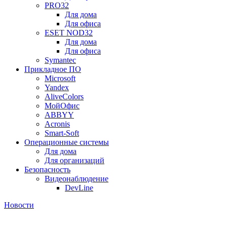
PRO32
Для дома
Для офиса
ESET NOD32
Для дома
Для офиса
Symantec
Прикладное ПО
Microsoft
Yandex
AliveColors
МойОфис
ABBYY
Acronis
Smart-Soft
Операционные системы
Для дома
Для организаций
Безопасность
Видеонаблюдение
DevLine
Новости