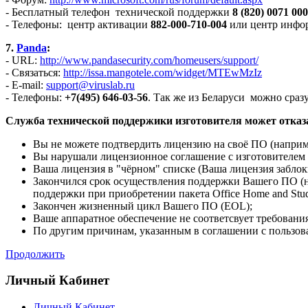
- Бесплатный телефон технической поддержки
8 (820) 0071 00
- Телефоны: центр активации
882-000-710-004
или центр инфо
7.
Panda
:
- URL:
http://www.pandasecurity.com/homeusers/support/
- Связаться:
http://issa.mangotele.com/widget/MTEwMzIz
- E-mail:
support@viruslab.ru
- Телефоны:
+7(495) 646-03-56
. Так же из Беларуси можно сразу
Служба технической поддержики изготовителя может отказа
Вы не можете подтвердить лицензию на своё ПО (наприме
Вы нарушали лицензионное соглашение с изготовителем 
Ваша лицензия в "чёрном" списке (Ваша лицензия заблок
Закончился срок осуществления поддержки Вашего ПО (на
поддержки при приобретении пакета Office Home and Stud
Закончен жизненный цикл Вашего ПО (EOL);
Ваше аппаратное обеспечение не соответсвует требовани
По другим причинам, указанным в соглашении с пользов
Продолжить
Личный Кабинет
Личный Кабинет