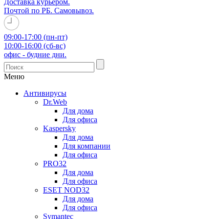
Доставка курьером.
Почтой по РБ. Самовывоз.
09:00-17:00 (пн-пт)
10:00-16:00 (сб-вс)
офис - будние дни.
Меню
Антивирусы
Dr.Web
Для дома
Для офиса
Kaspersky
Для дома
Для компании
Для офиса
PRO32
Для дома
Для офиса
ESET NOD32
Для дома
Для офиса
Symantec