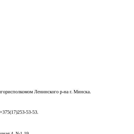
ингорисполкомом Ленинского р-на г. Минска.
 +375(17)253-53-53.
очная 4, №1-19