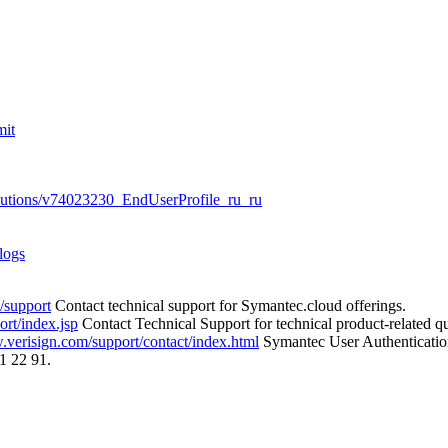
mit
/solutions/v74023230_EndUserProfile_ru_ru
logs
/support
Contact technical support for Symantec.cloud offerings.
rt/index.jsp
Contact Technical Support for technical product-related qu
.verisign.com/support/contact/index.html
Symantec User Authenticatio
1 22 91.