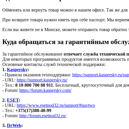
Обменять или вернуть товар можно в нашем офисе. Так же для 
При возврате товара нужно иметь при себе паспорт. Мы вернем 
Если вы живете не в Минске, можете отправить товар обратно
Куда обращаться за гарантийным обсл
За гарантийное обслуживание
отвечает служба технической 
Для некоторых программных продуктов имеется возможность п
Основные контакты служб технической поддержки:
1.
Kaspersky
:
- Правила оказания техподдержки:
https://support.kaspersky.ru/sup
- URL:
https://support.kaspersky.ru/
- Тел.:
8 10 800 700 88 911
. Бесплатный, круглосуточный для до
- Forum:
https://forum.kaspersky.com/
2.
ESET
:
- URL:
https://www.esetnod32.ru/support/#navtwo
- Тел.:
+375(17)388-40-99
- Forum:
http://forum.esetnod32.ru/
3.
DrWeb
: