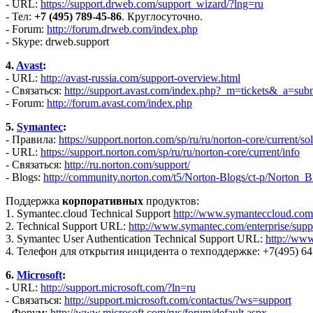
- URL:
https://support.drweb.com/support_wizard/?lng=ru
- Тел:
+7 (495) 789-45-86
. Круглосуточно.
- Forum:
http://forum.drweb.com/index.php
- Skype: drweb.support
4.
Avast
:
- URL:
http://avast-russia.com/support-overview.html
- Связаться:
http://support.avast.com/index.php?_m=tickets&_a=sub
- Forum:
http://forum.avast.com/index.php
5.
Symantec
:
- Правила:
https://support.norton.com/sp/ru/ru/norton-core/current
- URL:
https://support.norton.com/sp/ru/ru/norton-core/current/info
- Связаться:
http://ru.norton.com/support/
- Blogs:
http://community.norton.com/t5/Norton-Blogs/ct-p/Norton_B
Поддержка
корпоративных
продуктов:
1. Symantec.cloud Technical Support
http://www.symanteccloud.com
2. Technical Support URL:
http://www.symantec.com/enterprise/suppo
3. Symantec User Authentication Technical Support URL:
http://www
4. Телефон для открытия инцидента о техподдержке: +7(495) 64
6.
Microsoft
:
- URL:
http://support.microsoft.com/?ln=ru
- Связаться:
http://support.microsoft.com/contactus/?ws=support
- Форум:
http://www.microsoft.com/rus/forum/default.aspx