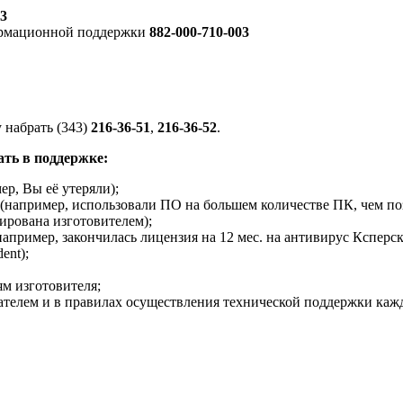
03
рмационной поддержки
882-000-710-003
 набрать (343)
216-36-51
,
216-36-52
.
ть в поддержке:
р, Вы её утеряли);
(например, использовали ПО на большем количестве ПК, чем по
ирована изготовителем);
пример, закончилась лицензия на 12 мес. на антивирус Ксперс
ent);
ям изготовителя;
ателем и в правилах осуществления технической поддержки каж