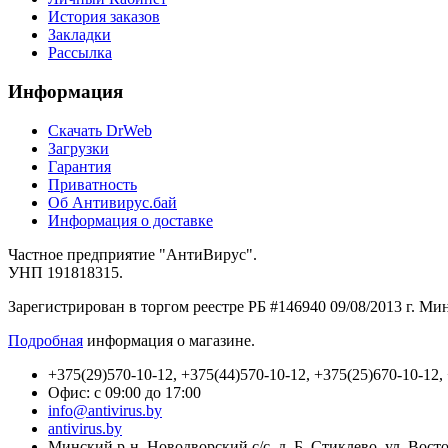
История заказов
Закладки
Рассылка
Информация
Cкачать DrWeb
Загрузки
Гарантия
Приватность
Об Антивирус.бай
Информация о доставке
Частное предприятие "АнтиВирус".
УНП 191818315.
Зарегистрирован в торгом реестре РБ #146940 09/08/2013 г. М
Подробная
информация о магазине.
+375(29)570-10-12, +375(44)570-10-12, +375(25)670-10-12,
Офис: с 09:00 до 17:00
info@antivirus.by
antivirus.by
Минский р-н, Новодворский с/с, д. Б. Стиклево, ул. Вост