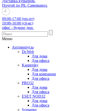
Доставка курьером.
Почтой по РБ. Самовывоз.
09:00-17:00 (пн-пт)
10:00-16:00 (сб-вс)
офис - будние дни.
Меню
Антивирусы
Dr.Web
Для дома
Для офиса
Kaspersky
Для дома
Для компании
Для офиса
PRO32
Для дома
Для офиса
ESET NOD32
Для дома
Для офиса
Symantec