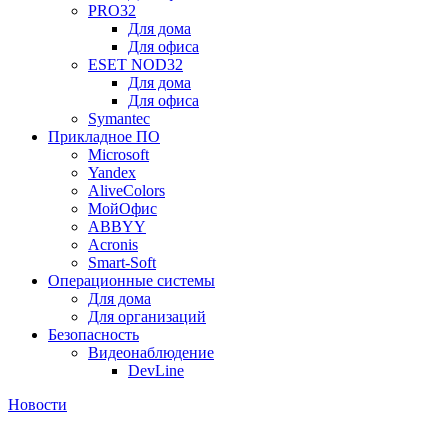
PRO32
Для дома
Для офиса
ESET NOD32
Для дома
Для офиса
Symantec
Прикладное ПО
Microsoft
Yandex
AliveColors
МойОфис
ABBYY
Acronis
Smart-Soft
Операционные системы
Для дома
Для организаций
Безопасность
Видеонаблюдение
DevLine
Новости