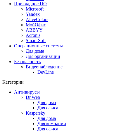
Прикладное ПО
Microsoft
Yandex
AliveColors
МойОфис
ABBYY
Acronis
Smart-Soft
Операционные системы
Для дома
Для организаций
Безопасность
Видеонаблюдение
DevLine
Категории
Антивирусы
Dr.Web
Для дома
Для офиса
Kaspersky
Для дома
Для компании
Для офиса