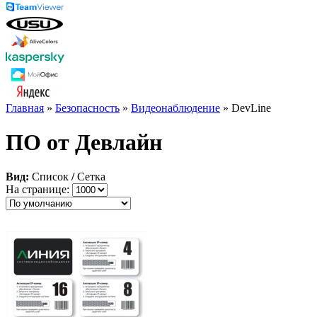
Главная
»
Безопасность
»
Видеонаблюдение
» DevLine
ПО от Девлайн
Вид:
Список
/
Сетка
На странице: