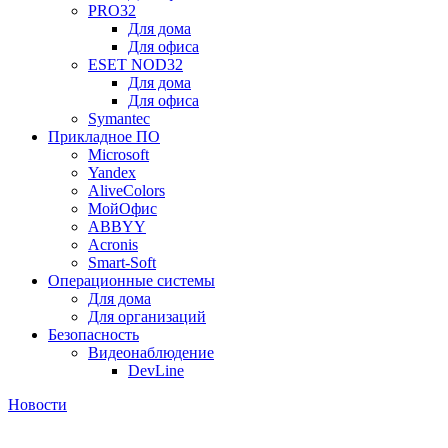
PRO32
Для дома
Для офиса
ESET NOD32
Для дома
Для офиса
Symantec
Прикладное ПО
Microsoft
Yandex
AliveColors
МойОфис
ABBYY
Acronis
Smart-Soft
Операционные системы
Для дома
Для организаций
Безопасность
Видеонаблюдение
DevLine
Новости