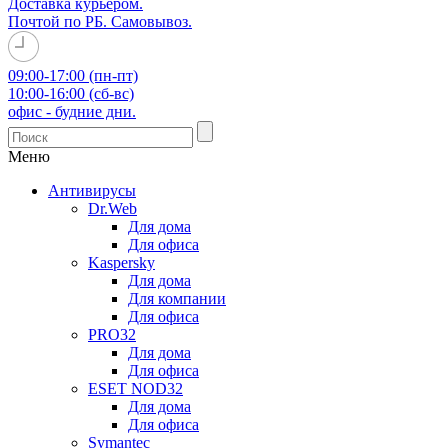
Доставка курьером.
Почтой по РБ. Самовывоз.
09:00-17:00 (пн-пт)
10:00-16:00 (сб-вс)
офис - будние дни.
Меню
Антивирусы
Dr.Web
Для дома
Для офиса
Kaspersky
Для дома
Для компании
Для офиса
PRO32
Для дома
Для офиса
ESET NOD32
Для дома
Для офиса
Symantec