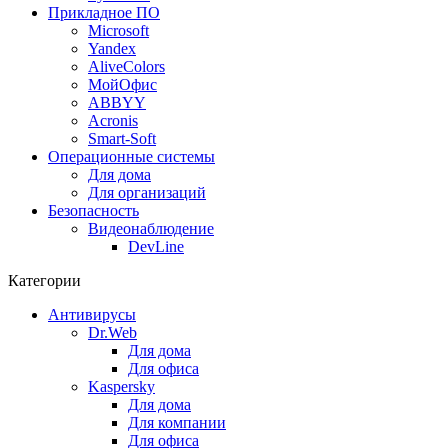
Прикладное ПО
Microsoft
Yandex
AliveColors
МойОфис
ABBYY
Acronis
Smart-Soft
Операционные системы
Для дома
Для организаций
Безопасность
Видеонаблюдение
DevLine
Категории
Антивирусы
Dr.Web
Для дома
Для офиса
Kaspersky
Для дома
Для компании
Для офиса