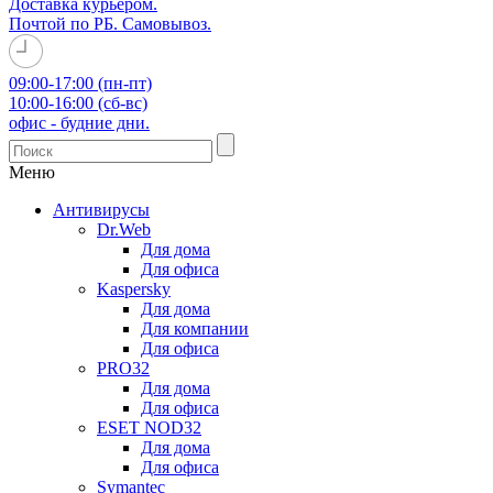
Доставка курьером.
Почтой по РБ. Самовывоз.
09:00-17:00 (пн-пт)
10:00-16:00 (сб-вс)
офис - будние дни.
Меню
Антивирусы
Dr.Web
Для дома
Для офиса
Kaspersky
Для дома
Для компании
Для офиса
PRO32
Для дома
Для офиса
ESET NOD32
Для дома
Для офиса
Symantec