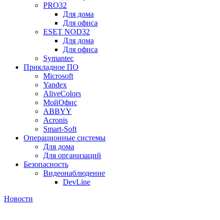
PRO32
Для дома
Для офиса
ESET NOD32
Для дома
Для офиса
Symantec
Прикладное ПО
Microsoft
Yandex
AliveColors
МойОфис
ABBYY
Acronis
Smart-Soft
Операционные системы
Для дома
Для организаций
Безопасность
Видеонаблюдение
DevLine
Новости