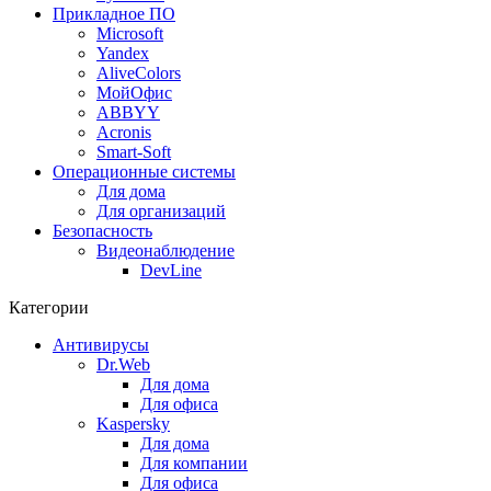
Прикладное ПО
Microsoft
Yandex
AliveColors
МойОфис
ABBYY
Acronis
Smart-Soft
Операционные системы
Для дома
Для организаций
Безопасность
Видеонаблюдение
DevLine
Категории
Антивирусы
Dr.Web
Для дома
Для офиса
Kaspersky
Для дома
Для компании
Для офиса