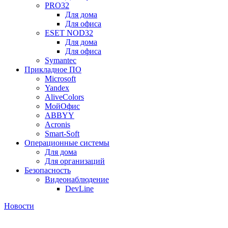
PRO32
Для дома
Для офиса
ESET NOD32
Для дома
Для офиса
Symantec
Прикладное ПО
Microsoft
Yandex
AliveColors
МойОфис
ABBYY
Acronis
Smart-Soft
Операционные системы
Для дома
Для организаций
Безопасность
Видеонаблюдение
DevLine
Новости