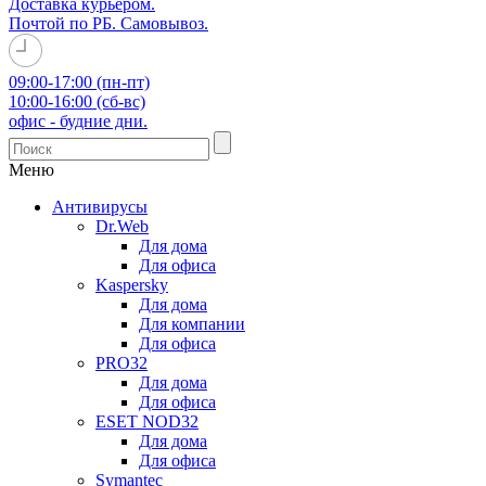
Доставка курьером.
Почтой по РБ. Самовывоз.
09:00-17:00 (пн-пт)
10:00-16:00 (сб-вс)
офис - будние дни.
Меню
Антивирусы
Dr.Web
Для дома
Для офиса
Kaspersky
Для дома
Для компании
Для офиса
PRO32
Для дома
Для офиса
ESET NOD32
Для дома
Для офиса
Symantec