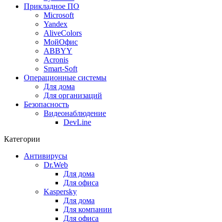
Прикладное ПО
Microsoft
Yandex
AliveColors
МойОфис
ABBYY
Acronis
Smart-Soft
Операционные системы
Для дома
Для организаций
Безопасность
Видеонаблюдение
DevLine
Категории
Антивирусы
Dr.Web
Для дома
Для офиса
Kaspersky
Для дома
Для компании
Для офиса