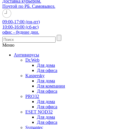
Доставка курьером.
Почтой по РБ. Самовывоз.
09:00-17:00 (пн-пт)
10:00-16:00 (сб-вс)
офис - будние дни.
Меню
Антивирусы
Dr.Web
Для дома
Для офиса
Kaspersky
Для дома
Для компании
Для офиса
PRO32
Для дома
Для офиса
ESET NOD32
Для дома
Для офиса
Symantec