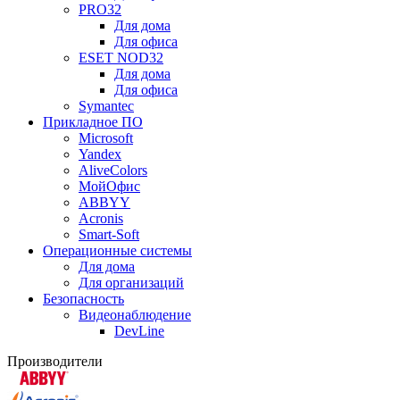
PRO32
Для дома
Для офиса
ESET NOD32
Для дома
Для офиса
Symantec
Прикладное ПО
Microsoft
Yandex
AliveColors
МойОфис
ABBYY
Acronis
Smart-Soft
Операционные системы
Для дома
Для организаций
Безопасность
Видеонаблюдение
DevLine
Производители