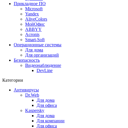
Прикладное ПО
Microsoft
Yandex
AliveColors
МойОфис
ABBYY
Acronis
Smart-Soft
Операционные системы
Для дома
Для организаций
Безопасность
Видеонаблюдение
DevLine
Категории
Антивирусы
Dr.Web
Для дома
Для офиса
Kaspersky
Для дома
Для компании
Для офиса