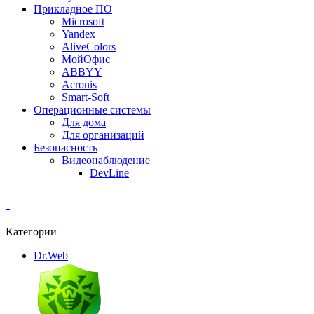
Прикладное ПО
Microsoft
Yandex
AliveColors
МойОфис
ABBYY
Acronis
Smart-Soft
Операционные системы
Для дома
Для организаций
Безопасность
Видеонаблюдение
DevLine
Категории
Dr.Web