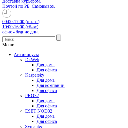
Доставка курьером.
Почтой по РБ. Самовывоз.
09:00-17:00 (пн-пт)
10:00-16:00 (сб-вс)
офис - будние дни.
Меню
Антивирусы
Dr.Web
Для дома
Для офиса
Kaspersky
Для дома
Для компании
Для офиса
PRO32
Для дома
Для офиса
ESET NOD32
Для дома
Для офиса
Symantec