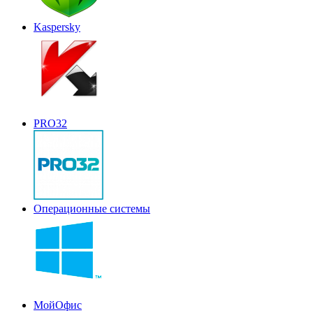
Kaspersky
PRO32
Операционные системы
МойОфис