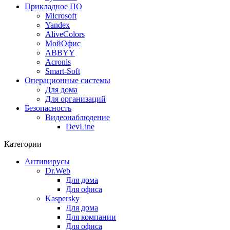
Прикладное ПО
Microsoft
Yandex
AliveColors
МойОфис
ABBYY
Acronis
Smart-Soft
Операционные системы
Для дома
Для организаций
Безопасность
Видеонаблюдение
DevLine
Категории
Антивирусы
Dr.Web
Для дома
Для офиса
Kaspersky
Для дома
Для компании
Для офиса