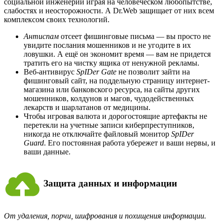
социальной инженерии играя на человеческом любопытстве,
слабостях и неосторожности. А Dr.Web защищает от них всем
комплексом своих технологий.
Антиспам
отсеет фишинговые письма — вы просто не
увидите послания мошенников и не угодите в их
ловушки. А ещё он экономит время — вам не придется
тратить его на чистку ящика от ненужной рекламы.
Веб-антивирус
SpIDer Gate
не позволит зайти на
фишинговый сайт, на поддельную страницу интернет-
магазина или банковского ресурса, на сайты других
мошенников, колдунов и магов, чудодейственных
лекарств и шарлатанов от медицины.
Чтобы игровая валюта и дорогостоящие артефакты не
перетекли на учетные записи киберпреступников,
никогда не отключайте файловый монитор
SpIDer
Guard
. Его постоянная работа убережет и ваши нервы, и
ваши данные.
Защита данных и информации
От удаления, порчи, шифрования и похищения информации.