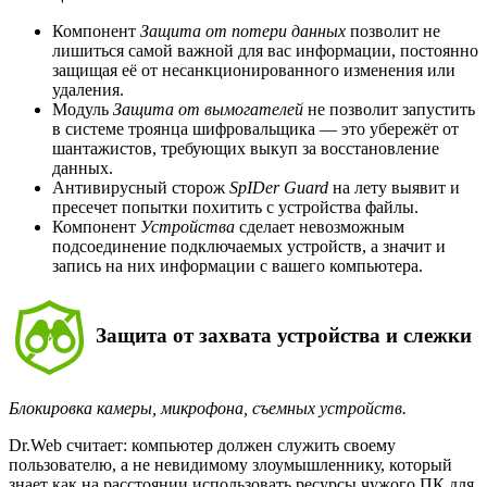
Компонент
Защита от потери данных
позволит не
лишиться самой важной для вас информации, постоянно
защищая её от несанкционированного изменения или
удаления.
Модуль
Защита от вымогателей
не позволит запустить
в системе троянца шифровальщика — это убережёт от
шантажистов, требующих выкуп за восстановление
данных.
Антивирусный сторож
SpIDer Guard
на лету выявит и
пресечет попытки похитить с устройства файлы.
Компонент
Устройства
сделает невозможным
подсоединение подключаемых устройств, а значит и
запись на них информации с вашего компьютера.
Защита от захвата устройства и слежки
Блокировка камеры, микрофона, съемных устройств.
Dr.Web считает: компьютер должен служить своему
пользователю, а не невидимому злоумышленнику, который
знает как на расстоянии использовать ресурсы чужого ПК для