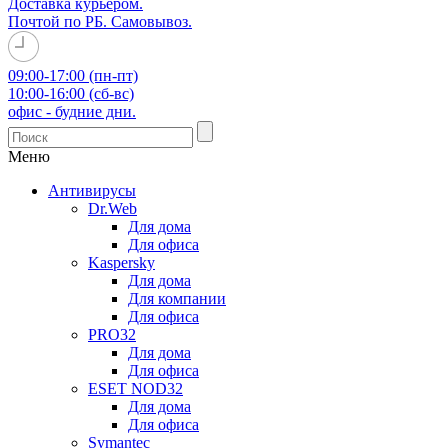
Доставка курьером.
Почтой по РБ. Самовывоз.
09:00-17:00 (пн-пт)
10:00-16:00 (сб-вс)
офис - будние дни.
Меню
Антивирусы
Dr.Web
Для дома
Для офиса
Kaspersky
Для дома
Для компании
Для офиса
PRO32
Для дома
Для офиса
ESET NOD32
Для дома
Для офиса
Symantec