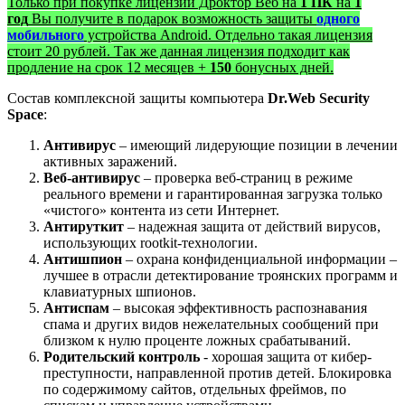
Только при покупке лицензии Дроктор Веб на
1 ПК
на
1
год
Вы получите в подарок возможность защиты
одного
мобильного
устройства Android. Отдельно такая лицензия
стоит 20 рублей. Так же данная лицензия подходит как
продление на срок 12 месяцев +
150
бонусных дней.
Состав комплексной защиты компьютера
Dr.Web Security
Space
:
Антивирус
– имеющий лидерующие позиции в лечении
активных заражений.
Веб-антивирус
– проверка веб-страниц в режиме
реального времени и гарантированная загрузка только
«чистого» контента из сети Интернет.
Антируткит
– надежная защита от действий вирусов,
использующих rootkit-технологии.
Антишпион
– охрана конфиденциальной информации –
лучшее в отрасли детектирование троянских программ и
клавиатурных шпионов.
Антиспам
– высокая эффективность распознавания
спама и других видов нежелательных сообщений при
близком к нулю проценте ложных срабатываний.
Родительский контроль
- хорошая защита от кибер-
преступности, направленной против детей. Блокировка
по содержимому сайтов, отдельных фреймов, по