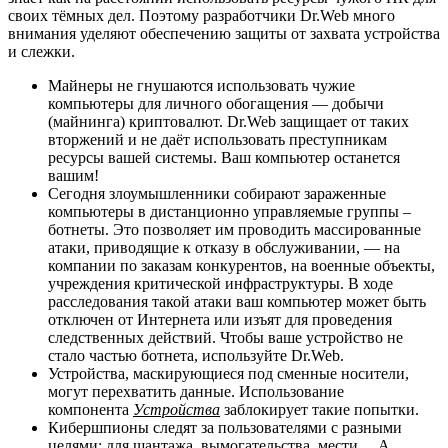
своих тёмных дел. Поэтому разработчики Dr.Web много
внимания уделяют обеспечению защиты от захвата устройства
и слежки.
Майнеры не гнушаются использовать чужие
компьютеры для личного обогащения — добычи
(майнинга) криптовалют. Dr.Web защищает от таких
вторжений и не даёт использовать преступникам
ресурсы вашей системы. Ваш компьютер останется
вашим!
Сегодня злоумышленники собирают зараженные
компьютеры в дистанционно управляемые группы –
ботнеты. Это позволяет им проводить массированные
атаки, приводящие к отказу в обслуживании, — на
компании по заказам конкурентов, на военные объекты,
учреждения критической инфраструктуры. В ходе
расследования такой атаки ваш компьютер может быть
отключен от Интернета или изъят для проведения
следственных действий. Чтобы ваше устройство не
стало частью ботнета, используйте Dr.Web.
Устройства, маскирующиеся под сменные носители,
могут перехватить данные. Использование
компонента
Устройства
заблокирует такие попытки.
Кибершпионы следят за пользователями с разными
целями: для шантажа, вымогательства, мести… А