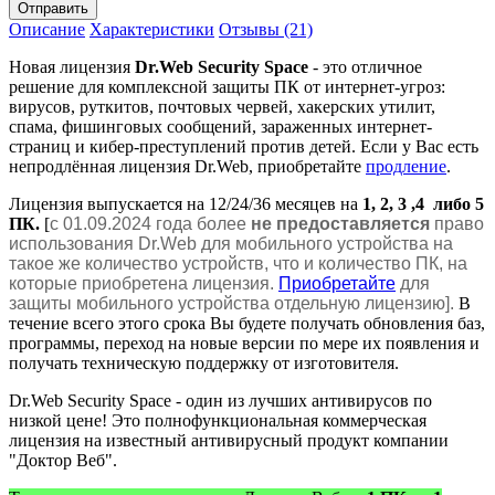
Отправить
Описание
Характеристики
Отзывы (21)
Новая лицензия
Dr.Web Security Space
- это отличное
решение для комплексной защиты ПК от интернет-угроз:
вирусов, руткитов, почтовых червей, хакерских утилит,
спама, фишинговых сообщений, зараженных интернет-
страниц и кибер-преступлений против детей. Если у Вас есть
непродлённая лицензия Dr.Web, приобретайте
продление
.
Лицензия выпускается на 12/24/36 месяцев на
1, 2, 3 ,4 либо 5
ПК.
[
с 01.09.2024 года более
не предоставляется
право
использования Dr.Web для мобильного устройства на
такое же количество устройств, что и количество ПК, на
которые приобретена лицензия.
Приобретайте
для
защиты мобильного устройства отдельную лицензию].
В
течение всего этого срока Вы будете получать обновления баз,
программы, переход на новые версии по мере их появления и
получать техническую поддержку от изготовителя.
Dr.Web Security Space - один из лучших антивирусов по
низкой цене! Это полнофункциональная коммерческая
лицензия на известный антивирусный продукт компании
"Доктор Веб".