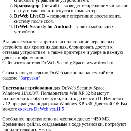
спискам и управление устройствами.
Брандмауэр
(firewall) – возведет непреодолимый заслон
на пути хакеров вторгнутся в компьютер.
DrWeb LiveCD
– позволит оперативно восстановить
систему после сбоя.
DrWeb Security for Android
– защита мобильных
устройств.
Вы также можете запретить использование переносных
устройств для хранения данных, блокировать доступ к
сетевым устройствам, а также принтерам и уберечь важную
для вас информацию.
Сайт изготовителя Dr.Web Security Space: www.drweb.ru
Скачать новую версию DrWeb можно на нашем сайте в
разделе "
Загрузки
".
Системные требования
для Dr.Web Security Space:
Windows 11/10/8/7. Пользователи Win XP 32 bit могут
использовать любую версию, вплоть до версии11. Начиная с
v.12 прекращена поддержка Windows XP x86. Для этой OS Вы
можете
скачать Dr.Web ver.11,5
Свободное пространство на жестком диске: ~450 МБ.
Временные файлы, создаваемые в ходе установки, потребуют
дополнительного места.