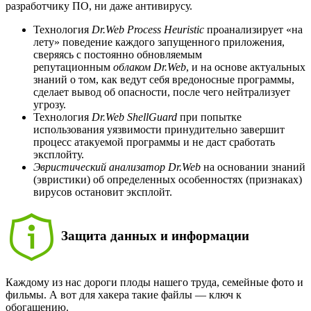
разработчику ПО, ни даже антивирусу.
Технология
Dr.Web Process Heuristic
проанализирует «на
лету» поведение каждого запущенного приложения,
сверяясь с постоянно обновляемым
репутационным
облаком Dr.Web
, и на основе актуальных
знаний о том, как ведут себя вредоносные программы,
сделает вывод об опасности, после чего нейтрализует
угрозу.
Технология
Dr.Web ShellGuard
при попытке
использования уязвимости принудительно завершит
процесс атакуемой программы и не даст сработать
эксплойту.
Эвристический анализатор Dr.Web
на основании знаний
(эвристики) об определенных особенностях (признаках)
вирусов остановит эксплойт.
Защита данных и информации
Каждому из нас дороги плоды нашего труда, семейные фото и
фильмы. А вот для хакера такие файлы — ключ к
обогащению.