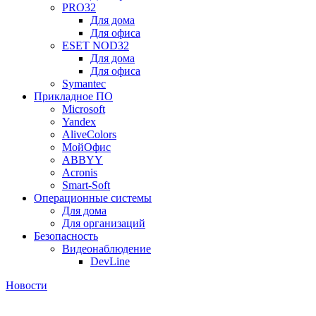
PRO32
Для дома
Для офиса
ESET NOD32
Для дома
Для офиса
Symantec
Прикладное ПО
Microsoft
Yandex
AliveColors
МойОфис
ABBYY
Acronis
Smart-Soft
Операционные системы
Для дома
Для организаций
Безопасность
Видеонаблюдение
DevLine
Новости