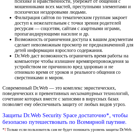
психике и нравственности, убережет от общения с
мошенниками всех мастей, преступными элементами и
психически нездоровыми людьми.
Фильтрация сайтов по тематическим группам закроет
доступ к нежелательным с точки зрения родителей
ресурсам — соцсетям, сайтам с азартными играми,
пропагандирующими насилие и др.
Возможность ограничения доступа к вашим документам
сделает невозможным просмотр не предназначенной для
детей информации взрослого содержания.
Dr.Web даст возможность ограничить время работы на
компьютере чтобы излишнее времяпрепровождения за
устройством не причинило вред здоровью и не
отнимало время от уроков и реального общения со
сверстниками и миром.
Современный Dr.Web — это комплекс эвристических,
поведенческих и превентивных
несигнатурных
технологий,
сочетание которых вместе с записями в вирусных базах
позволяет ему обеспечивать защиту от любых видов угроз.
Защиты Dr.Web Security Space достаточно*, чтобы
безопасно путешествовать по Всемирной паутине.
*
!
Только если пользователь сам не будет понижать уровень защиты Dr.Web.