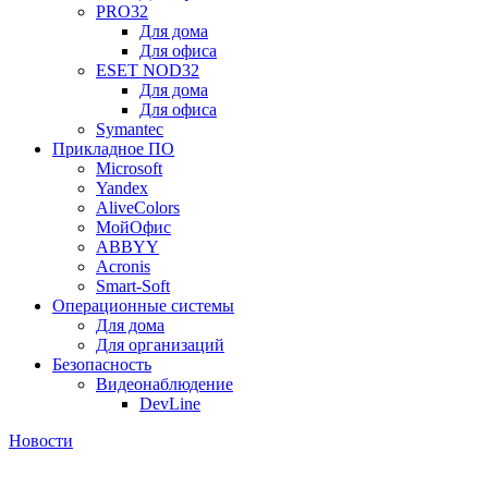
PRO32
Для дома
Для офиса
ESET NOD32
Для дома
Для офиса
Symantec
Прикладное ПО
Microsoft
Yandex
AliveColors
МойОфис
ABBYY
Acronis
Smart-Soft
Операционные системы
Для дома
Для организаций
Безопасность
Видеонаблюдение
DevLine
Новости