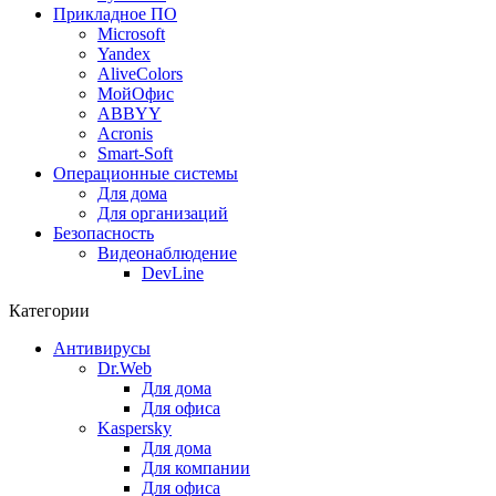
Прикладное ПО
Microsoft
Yandex
AliveColors
МойОфис
ABBYY
Acronis
Smart-Soft
Операционные системы
Для дома
Для организаций
Безопасность
Видеонаблюдение
DevLine
Категории
Антивирусы
Dr.Web
Для дома
Для офиса
Kaspersky
Для дома
Для компании
Для офиса