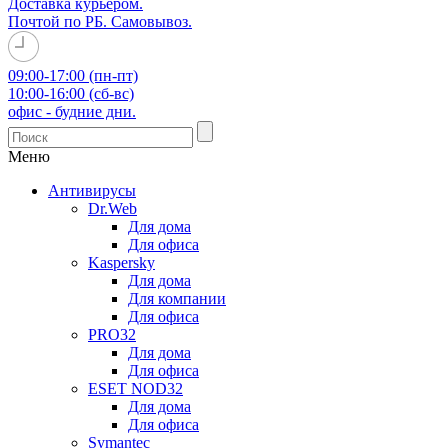
Доставка курьером.
Почтой по РБ. Самовывоз.
09:00-17:00 (пн-пт)
10:00-16:00 (сб-вс)
офис - будние дни.
Меню
Антивирусы
Dr.Web
Для дома
Для офиса
Kaspersky
Для дома
Для компании
Для офиса
PRO32
Для дома
Для офиса
ESET NOD32
Для дома
Для офиса
Symantec