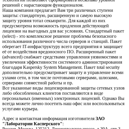
решений с нарастающим функционалом.
Наша компания предлагает Вам три различных ступени
защиты: стандартную, расширенную и самую высокую
защиту уровня тотал секьюрити. Для каждой из них
предусмотрена возможность продления действующей
лицензии на выгодных для вас условиях. Стандартный пакет
(select) - это комплексное решение проблемы безопасного
использования различного числа серверов и станций. Пакет
оберегает IT-инфраструктуру всего предприятия и защищает
её от воздействия вредоносного ПО. Расширенный пакет
(advanced) снабжает средствами управления уязвимостями и
увеличения эффективности системного администрирования
благодаря Kaspersky System Management. Пакет total security
дополнительно предусматривает защиту и управление всеми
узлами сети, в том числе почтовыми серверами, шлюзами,
серверами совместной работы и пр.
Все указанные виды лицензированной защиты сетевых узлов
либо обособленных клиентов поставляются в виде
персональных (именных) электронных лицензий. Однако Вы
всегда можете лично посетить наш офис или воспользоваться
услугами курьера.
Адрес и контактная информация изготовителя
ЗАО
"Лаборатории Касперского"
:
Россия, Москва, 125212, Ленинградское шоссе, д.39А, стр.3,