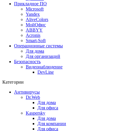
Прикладное ПО
Microsoft
Yandex
AliveColors
МойОфис
ABBYY
Acronis
Smart-Soft
Операционные системы
Для дома
Для организаций
Безопасность
Видеонаблюдение
DevLine
Категории
Антивирусы
Dr.Web
Для дома
Для офиса
Kaspersky
Для дома
Для компании
Для офиса