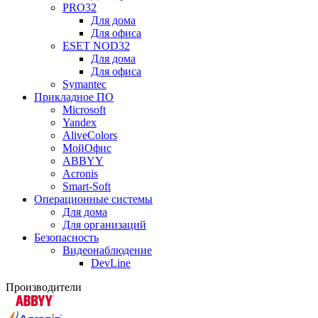
PRO32
Для дома
Для офиса
ESET NOD32
Для дома
Для офиса
Symantec
Прикладное ПО
Microsoft
Yandex
AliveColors
МойОфис
ABBYY
Acronis
Smart-Soft
Операционные системы
Для дома
Для организаций
Безопасность
Видеонаблюдение
DevLine
Производители