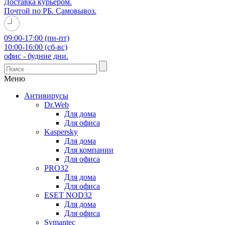
Доставка курьером.
Почтой по РБ. Самовывоз.
09:00-17:00 (пн-пт)
10:00-16:00 (сб-вс)
офис - будние дни.
Меню
Антивирусы
Dr.Web
Для дома
Для офиса
Kaspersky
Для дома
Для компании
Для офиса
PRO32
Для дома
Для офиса
ESET NOD32
Для дома
Для офиса
Symantec