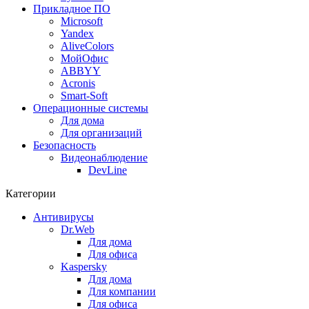
Прикладное ПО
Microsoft
Yandex
AliveColors
МойОфис
ABBYY
Acronis
Smart-Soft
Операционные системы
Для дома
Для организаций
Безопасность
Видеонаблюдение
DevLine
Категории
Антивирусы
Dr.Web
Для дома
Для офиса
Kaspersky
Для дома
Для компании
Для офиса