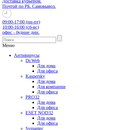
Доставка курьером.
Почтой по РБ. Самовывоз.
09:00-17:00 (пн-пт)
10:00-16:00 (сб-вс)
офис - будние дни.
Меню
Антивирусы
Dr.Web
Для дома
Для офиса
Kaspersky
Для дома
Для компании
Для офиса
PRO32
Для дома
Для офиса
ESET NOD32
Для дома
Для офиса
Symantec