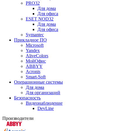
PRO32
Для дома
Для офиса
ESET NOD32
Для дома
Для офиса
Symantec
Прикладное ПО
Microsoft
Yandex
AliveColors
МойОфис
ABBYY
Acronis
Smart-Soft
Операционные системы
Для дома
Для организаций
Безопасность
Видеонаблюдение
DevLine
Производители