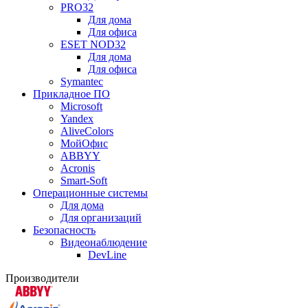
PRO32
Для дома
Для офиса
ESET NOD32
Для дома
Для офиса
Symantec
Прикладное ПО
Microsoft
Yandex
AliveColors
МойОфис
ABBYY
Acronis
Smart-Soft
Операционные системы
Для дома
Для организаций
Безопасность
Видеонаблюдение
DevLine
Производители