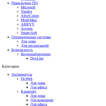
Прикладное ПО
Microsoft
Yandex
AliveColors
МойОфис
ABBYY
Acronis
Smart-Soft
Операционные системы
Для дома
Для организаций
Безопасность
Видеонаблюдение
DevLine
Категории
Антивирусы
Dr.Web
Для дома
Для офиса
Kaspersky
Для дома
Для компании
Для офиса