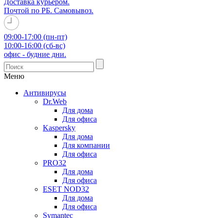
Доставка курьером.
Почтой по РБ. Самовывоз.
09:00-17:00 (пн-пт)
10:00-16:00 (сб-вс)
офис - будние дни.
Меню
Антивирусы
Dr.Web
Для дома
Для офиса
Kaspersky
Для дома
Для компании
Для офиса
PRO32
Для дома
Для офиса
ESET NOD32
Для дома
Для офиса
Symantec