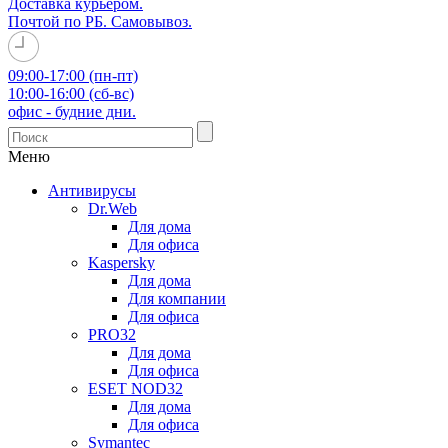
Доставка курьером.
Почтой по РБ. Самовывоз.
09:00-17:00 (пн-пт)
10:00-16:00 (сб-вс)
офис - будние дни.
Меню
Антивирусы
Dr.Web
Для дома
Для офиса
Kaspersky
Для дома
Для компании
Для офиса
PRO32
Для дома
Для офиса
ESET NOD32
Для дома
Для офиса
Symantec