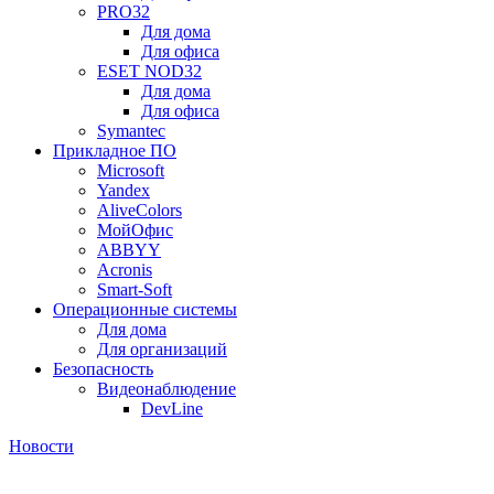
PRO32
Для дома
Для офиса
ESET NOD32
Для дома
Для офиса
Symantec
Прикладное ПО
Microsoft
Yandex
AliveColors
МойОфис
ABBYY
Acronis
Smart-Soft
Операционные системы
Для дома
Для организаций
Безопасность
Видеонаблюдение
DevLine
Новости