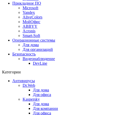
Прикладное ПО
Microsoft
Yandex
AliveColors
МойОфис
ABBYY
Acronis
Smart-Soft
Операционные системы
Для дома
Для организаций
Безопасность
Видеонаблюдение
DevLine
Категории
Антивирусы
Dr.Web
Для дома
Для офиса
Kaspersky
Для дома
Для компании
Для офиса