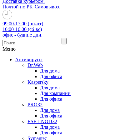
Доставка курьером.
Почтой по РБ. Самовывоз.
09:00-17:00 (пн-пт)
10:00-16:00 (сб-вс)
офис - будние дни.
Меню
Антивирусы
Dr.Web
Для дома
Для офиса
Kaspersky
Для дома
Для компании
Для офиса
PRO32
Для дома
Для офиса
ESET NOD32
Для дома
Для офиса
Symantec