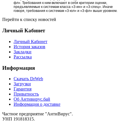
фл». Требования к ним включают в себя критерии оценки,
предъявляемые к системам класса «3-ин» и «3-спец». Иначе
говоря, требования к системам «3-юл» и «3-фл» выше уровнем.
Перейти к списку новостей
Личный Кабинет
Личный Кабинет
История заказов
Закладки
Рассылка
Информация
Cкачать DrWeb
Загрузки
Гарантия
Приватность
Об Антивирус.бай
Информация о доставке
Частное предприятие "АнтиВирус".
УНП 191818315.