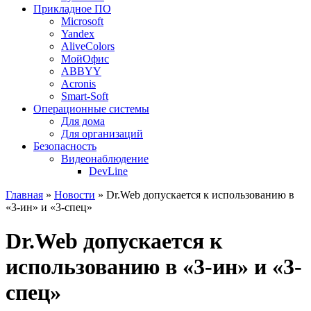
Прикладное ПО
Microsoft
Yandex
AliveColors
МойОфис
ABBYY
Acronis
Smart-Soft
Операционные системы
Для дома
Для организаций
Безопасность
Видеонаблюдение
DevLine
Главная
»
Новости
» Dr.Web допускается к использованию в
«3-ин» и «3-спец»
Dr.Web допускается к
использованию в «3-ин» и «3-
спец»