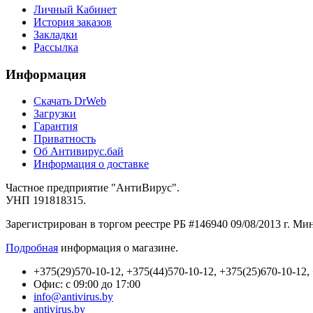
Личный Кабинет
История заказов
Закладки
Рассылка
Информация
Cкачать DrWeb
Загрузки
Гарантия
Приватность
Об Антивирус.бай
Информация о доставке
Частное предприятие "АнтиВирус".
УНП 191818315.
Зарегистрирован в торгом реестре РБ #146940 09/08/2013 г. М
Подробная
информация о магазине.
+375(29)570-10-12, +375(44)570-10-12, +375(25)670-10-12,
Офис: с 09:00 до 17:00
info@antivirus.by
antivirus.by