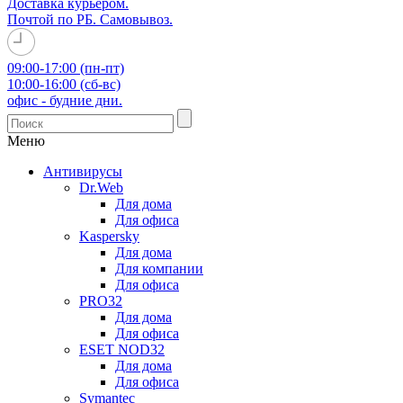
Доставка курьером.
Почтой по РБ. Самовывоз.
09:00-17:00 (пн-пт)
10:00-16:00 (сб-вс)
офис - будние дни.
Меню
Антивирусы
Dr.Web
Для дома
Для офиса
Kaspersky
Для дома
Для компании
Для офиса
PRO32
Для дома
Для офиса
ESET NOD32
Для дома
Для офиса
Symantec