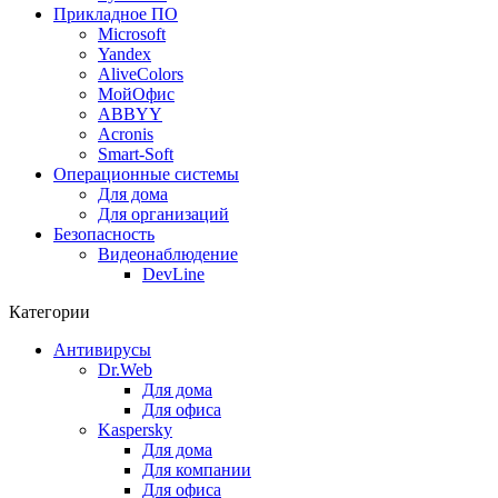
Прикладное ПО
Microsoft
Yandex
AliveColors
МойОфис
ABBYY
Acronis
Smart-Soft
Операционные системы
Для дома
Для организаций
Безопасность
Видеонаблюдение
DevLine
Категории
Антивирусы
Dr.Web
Для дома
Для офиса
Kaspersky
Для дома
Для компании
Для офиса