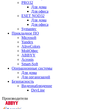
PRO32
Для дома
Для офиса
ESET NOD32
Для дома
Для офиса
Symantec
Прикладное ПО
Microsoft
Yandex
AliveColors
МойОфис
ABBYY
Acronis
Smart-Soft
Операционные системы
Для дома
Для организаций
Безопасность
Видеонаблюдение
DevLine
Производители