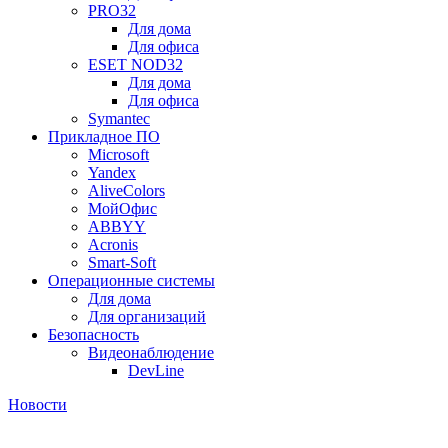
PRO32
Для дома
Для офиса
ESET NOD32
Для дома
Для офиса
Symantec
Прикладное ПО
Microsoft
Yandex
AliveColors
МойОфис
ABBYY
Acronis
Smart-Soft
Операционные системы
Для дома
Для организаций
Безопасность
Видеонаблюдение
DevLine
Новости