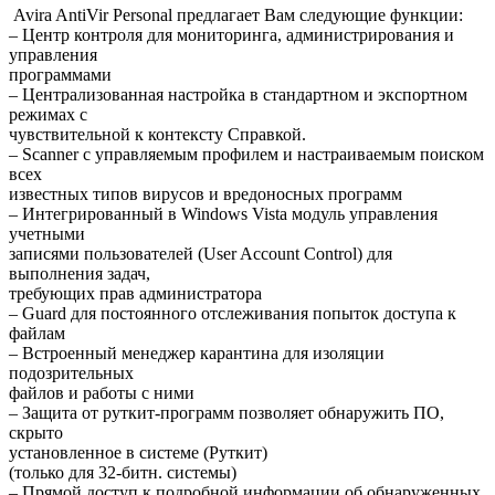
Avira AntiVir Personal предлагает Вам следующие функции:
– Центр контроля для мониторинга, администрирования и
управления
программами
– Централизованная настройка в стандартном и экспортном
режимах с
чувствительной к контексту Справкой.
– Scanner с управляемым профилем и настраиваемым поиском
всех
известных типов вирусов и вредоносных программ
– Интегрированный в Windows Vista модуль управления
учетными
записями пользователей (User Account Control) для
выполнения задач,
требующих прав администратора
– Guard для постоянного отслеживания попыток доступа к
файлам
– Встроенный менеджер карантина для изоляции
подозрительных
файлов и работы с ними
– Защита от руткит-программ позволяет обнаружить ПО,
скрыто
установленное в системе (Руткит)
(только для 32-битн. системы)
– Прямой доступ к подробной информации об обнаруженных