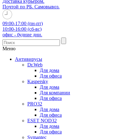
Доставка курьером.
Почтой по РБ. Самовывоз.
09:00-17:00 (пн-пт)
10:00-16:00 (сб-вс)
офис - будние дни.
Меню
Антивирусы
Dr.Web
Для дома
Для офиса
Kaspersky
Для дома
Для компании
Для офиса
PRO32
Для дома
Для офиса
ESET NOD32
Для дома
Для офиса
Symantec