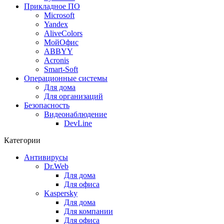
Прикладное ПО
Microsoft
Yandex
AliveColors
МойОфис
ABBYY
Acronis
Smart-Soft
Операционные системы
Для дома
Для организаций
Безопасность
Видеонаблюдение
DevLine
Категории
Антивирусы
Dr.Web
Для дома
Для офиса
Kaspersky
Для дома
Для компании
Для офиса