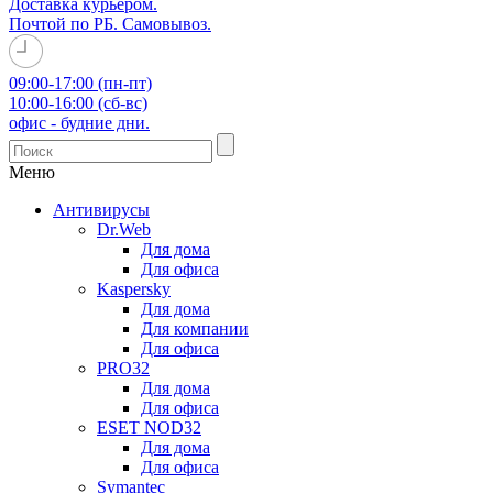
Доставка курьером.
Почтой по РБ. Самовывоз.
09:00-17:00 (пн-пт)
10:00-16:00 (сб-вс)
офис - будние дни.
Меню
Антивирусы
Dr.Web
Для дома
Для офиса
Kaspersky
Для дома
Для компании
Для офиса
PRO32
Для дома
Для офиса
ESET NOD32
Для дома
Для офиса
Symantec