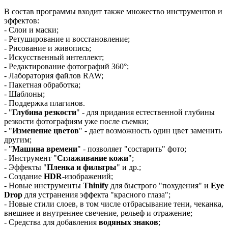
В состав программы входит также множество инструментов и
эффектов:
- Слои и маски;
- Ретуширование и восстановление;
- Рисование и живопись;
- Искусственный интеллект;
- Редактирование фотографий 360°;
- Лаборатория файлов RAW;
- Пакетная обработка;
- Шаблоны;
- Поддержка плагинов.
- "
Глубина резкости
" - для придания естественной глубины
резкости фотографиям уже после съемки;
- "
Изменение цветов
" - дает возможность один цвет заменить
другим;
- "
Машина времени
" - позволяет "состарить" фото;
- Инструмент "
Сглаживание кожи
";
- Эффекты "
Пленка и фильтры
" и др.;
- Создание
HDR
-изображений;
- Новые инструменты
Thinify
для быстрого "похудения" и
Eye
Drop
для устранения эффекта "красного глаза";
- Новые стили слоев, в том числе отбрасывание тени, чеканка,
внешнее и внутреннее свечение, рельеф и отражение;
- Средства для добавления
водяных знаков
;