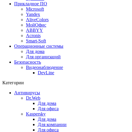
Прикладное ПО
Microsoft
Yandex
AliveColors
МойОфис
ABBYY
Acronis
Smart-Soft
Операционные системы
Для дома
Для организаций
Безопасность
Видеонаблюдение
DevLine
Категории
Антивирусы
Dr.Web
Для дома
Для офиса
Kaspersky
Для дома
Для компании
Для офиса