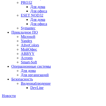
PRO32
Для дома
Для офиса
ESET NOD32
Для дома
Для офиса
Symantec
Прикладное ПО
Microsoft
Yandex
AliveColors
МойОфис
ABBYY
Acronis
Smart-Soft
Операционные системы
Для дома
Для организаций
Безопасность
Видеонаблюдение
DevLine
Новости