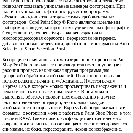
Paint Shop Pro Photo поможет Вам с быстротой и лёгкостью
позволяет создавать уникальные шедевры фотографий. При
наличии уникальных фото-инструментов программа
обязательно удовлетворит даже самых требовательных
фотографов. Corel Paint Shop ® Photo является идеальным
выбором для людей, которые хотят удивительных фотографии.
Существенно улучшена 64-разрядная редакция и
многопроцессорная обработка, переработан интерфейс,
добавлены новые видеоуроки, доработаны инструменты Auto
Selection и Smart Selection Brush.
Беспрецедентная мощь автоматизированных процессов Paint
Shop Pro Photo повышает производительность и упрощает
рабочий процесс, как никакая другая программа для
цифровой обработки изображений. Пэинт шоп про - ваше
полное решение печати и web-дизайна. Имеется режим
Express Lab, в котором можно просматривать изображения и
редактировать их в пакетном режиме. В нем можно
выполнять обрезку, поворот, цветокоррекцию и другие
распространенные операции, не открывая каждое
изображение по отдельности. Express Lab поддерживает все
форматы, с которыми можно работать в Paint Shop Photo, в том
числе и RAW. Также появилась функция автоматического
сохранения оригинала, позволяющая экспериментировать со
снимками, не боясь пересохранить исходное изображение.