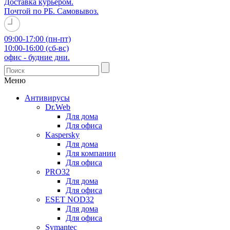
Доставка курьером.
Почтой по РБ. Самовывоз.
09:00-17:00 (пн-пт)
10:00-16:00 (сб-вс)
офис - будние дни.
Меню
Антивирусы
Dr.Web
Для дома
Для офиса
Kaspersky
Для дома
Для компании
Для офиса
PRO32
Для дома
Для офиса
ESET NOD32
Для дома
Для офиса
Symantec