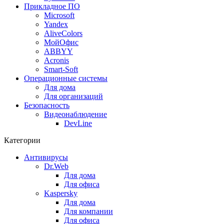
Прикладное ПО
Microsoft
Yandex
AliveColors
МойОфис
ABBYY
Acronis
Smart-Soft
Операционные системы
Для дома
Для организаций
Безопасность
Видеонаблюдение
DevLine
Категории
Антивирусы
Dr.Web
Для дома
Для офиса
Kaspersky
Для дома
Для компании
Для офиса