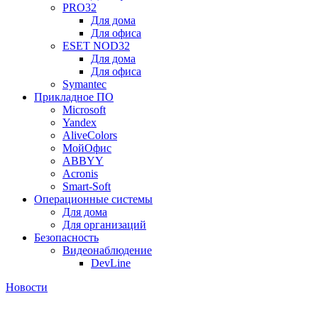
PRO32
Для дома
Для офиса
ESET NOD32
Для дома
Для офиса
Symantec
Прикладное ПО
Microsoft
Yandex
AliveColors
МойОфис
ABBYY
Acronis
Smart-Soft
Операционные системы
Для дома
Для организаций
Безопасность
Видеонаблюдение
DevLine
Новости