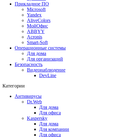
Прикладное ПО
Microsoft
Yandex
AliveColors
МойОфис
ABBYY
Acronis
Smart-Soft
Операционные системы
Для дома
Для организаций
Безопасность
Видеонаблюдение
DevLine
Категории
Антивирусы
Dr.Web
Для дома
Для офиса
Kaspersky
Для дома
Для компании
Для офиса