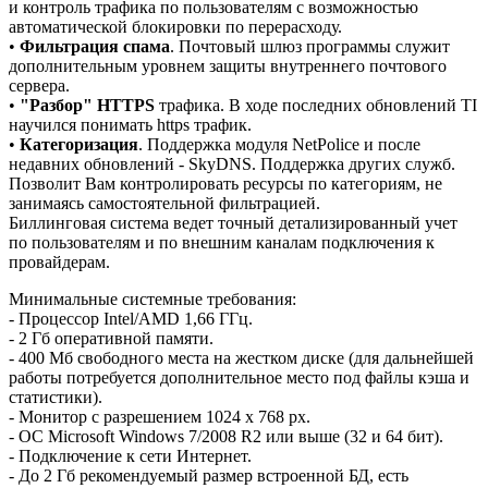
и контроль трафика по пользователям с возможностью
автоматической блокировки по перерасходу.
•
Фильтрация спама
. Почтовый шлюз программы служит
дополнительным уровнем защиты внутреннего почтового
сервера.
•
"Разбор" HTTPS
трафика. В ходе последних обновлений TI
научился понимать https трафик.
•
Категоризация
. Поддержка модуля NetPolice и после
недавних обновлений - SkyDNS. Поддержка других служб.
Позволит Вам контролировать ресурсы по категориям, не
занимаясь самостоятельной фильтрацией.
Биллинговая система ведет точный детализированный учет
по пользователям и по внешним каналам подключения к
провайдерам.
Минимальные системные требования:
- Процессор Intel/AMD 1,66 ГГц.
- 2 Гб оперативной памяти.
- 400 Мб свободного места на жестком диске (для дальнейшей
работы потребуется дополнительное место под файлы кэша и
статистики).
- Монитор с разрешением 1024 x 768 px.
- ОC Microsoft Windows 7/2008 R2 или выше (32 и 64 бит).
- Подключение к сети Интернет.
- До 2 Гб рекомендуемый размер встроенной БД, есть