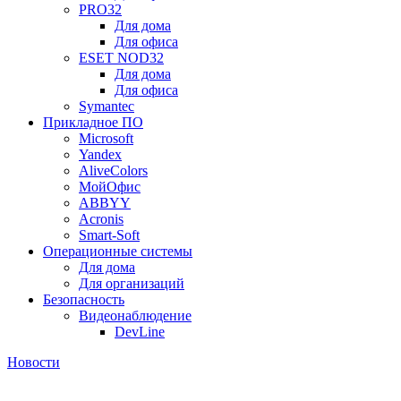
PRO32
Для дома
Для офиса
ESET NOD32
Для дома
Для офиса
Symantec
Прикладное ПО
Microsoft
Yandex
AliveColors
МойОфис
ABBYY
Acronis
Smart-Soft
Операционные системы
Для дома
Для организаций
Безопасность
Видеонаблюдение
DevLine
Новости