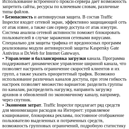
Использование встроенного прокси-сервера дает возможность
запретить сайты, ресурсы по ключевым словам, различные
типы файлов.
•
Безопасность
и антивирусная защита. В состав Traffic
Inspector входит сетевой экран, эффективно защищающий сеть
от атак извне, а также сам сервер доступа от атак изнутри.
Система анализа сетевой активности поможет блокировать
пользователей в случае заражения сетевыми вирусами.
Специально для защиты трафика от вредоносных программ
реализованы модули антивирусной защиты Kaspersky Gate
Antivirus и Dr.Web for Internet Gateways.
•
Управление и баллансировка загрузки
канала. Программа
поддерживает динамическое управление шириной канала, что
позволяет настроить ограничение скоростей клиентов и их
групп, а также указать приоритетный трафик. Возможно
использование различных каналов доступа, при этом гибкость
настроек позволяет множество вариантов: разделить группы
по каналам, распределить нагрузку, направить загрузку
архивов и обновлений по экономичному каналу, например,
через спутник.
•
Экономия затрат
. Traffic Inspector предлагает ряд средств
для минимизации расходов на Интернет: управляемое
кэширование, блокировка рекламы, постоянное отображение
пользователю выделенных и потраченных средств,
возможность групповых ограничений, подробную статистику