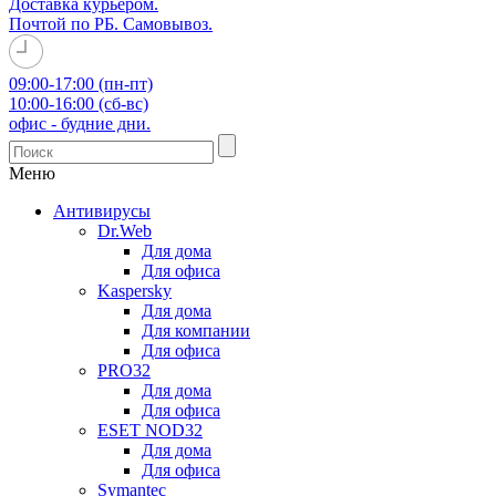
Доставка курьером.
Почтой по РБ. Самовывоз.
09:00-17:00 (пн-пт)
10:00-16:00 (сб-вс)
офис - будние дни.
Меню
Антивирусы
Dr.Web
Для дома
Для офиса
Kaspersky
Для дома
Для компании
Для офиса
PRO32
Для дома
Для офиса
ESET NOD32
Для дома
Для офиса
Symantec