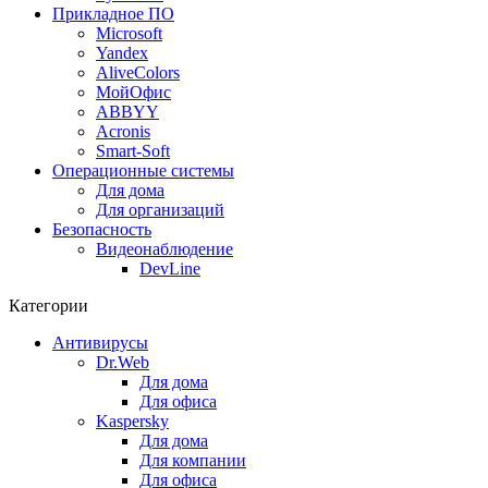
Прикладное ПО
Microsoft
Yandex
AliveColors
МойОфис
ABBYY
Acronis
Smart-Soft
Операционные системы
Для дома
Для организаций
Безопасность
Видеонаблюдение
DevLine
Категории
Антивирусы
Dr.Web
Для дома
Для офиса
Kaspersky
Для дома
Для компании
Для офиса