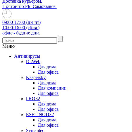
Доставка курьером.
Почтой по РБ. Самовывоз.
09:00-17:00 (пн-пт)
10:00-16:00 (сб-вс)
офис - будние дни.
Меню
Антивирусы
Dr.Web
Для дома
Для офиса
Kaspersky
Для дома
Для компании
Для офиса
PRO32
Для дома
Для офиса
ESET NOD32
Для дома
Для офиса
Symantec