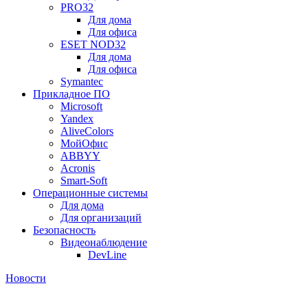
PRO32
Для дома
Для офиса
ESET NOD32
Для дома
Для офиса
Symantec
Прикладное ПО
Microsoft
Yandex
AliveColors
МойОфис
ABBYY
Acronis
Smart-Soft
Операционные системы
Для дома
Для организаций
Безопасность
Видеонаблюдение
DevLine
Новости