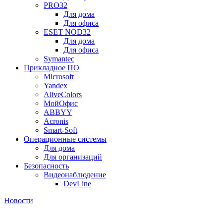
PRO32
Для дома
Для офиса
ESET NOD32
Для дома
Для офиса
Symantec
Прикладное ПО
Microsoft
Yandex
AliveColors
МойОфис
ABBYY
Acronis
Smart-Soft
Операционные системы
Для дома
Для организаций
Безопасность
Видеонаблюдение
DevLine
Новости