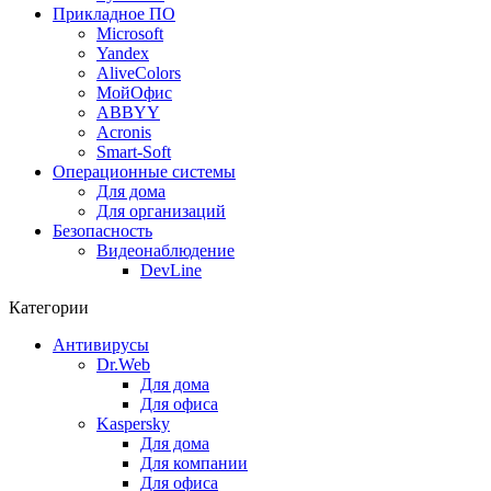
Прикладное ПО
Microsoft
Yandex
AliveColors
МойОфис
ABBYY
Acronis
Smart-Soft
Операционные системы
Для дома
Для организаций
Безопасность
Видеонаблюдение
DevLine
Категории
Антивирусы
Dr.Web
Для дома
Для офиса
Kaspersky
Для дома
Для компании
Для офиса