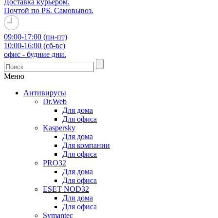
Доставка курьером.
Почтой по РБ. Самовывоз.
09:00-17:00 (пн-пт)
10:00-16:00 (сб-вс)
офис - будние дни.
Меню
Антивирусы
Dr.Web
Для дома
Для офиса
Kaspersky
Для дома
Для компании
Для офиса
PRO32
Для дома
Для офиса
ESET NOD32
Для дома
Для офиса
Symantec