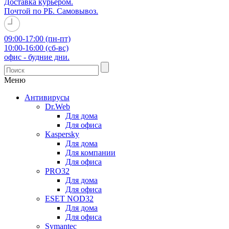
Доставка курьером.
Почтой по РБ. Самовывоз.
09:00-17:00 (пн-пт)
10:00-16:00 (сб-вс)
офис - будние дни.
Меню
Антивирусы
Dr.Web
Для дома
Для офиса
Kaspersky
Для дома
Для компании
Для офиса
PRO32
Для дома
Для офиса
ESET NOD32
Для дома
Для офиса
Symantec