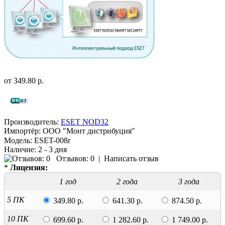
от
349.80 р.
Производитель:
ESET NOD32
Импортёр:
ООО "Монт дистрибуция"
Модель:
ESET-008r
Наличие:
2 - 3 дня
Отзывов: 0
|
Написать отзыв
*
Лицензия:
1 год
2 года
3 года
5 ПК
349.80 р.
641.30 р.
874.50 р.
10 ПК
699.60 р.
1 282.60 р.
1 749.00 р.