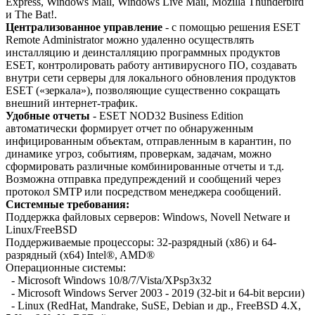
Express, Windows Mail, Windows Live Mail, Mozilla Thunderbird
и The Bat!.
Централизованное управление
- с помощью решения ESET
Remote Administrator можно удаленно осуществлять
инсталляцию и деинсталляцию программных продуктов
ESET, контролировать работу антивирусного ПО, создавать
внутри сети серверы для локального обновления продуктов
ESET («зеркала»), позволяющие существенно сокращать
внешний интернет-трафик.
Удобные отчеты
- ESET NOD32 Business Edition
автоматически формирует отчет по обнаруженным
инфицированным объектам, отправленным в карантин, по
динамике угроз, событиям, проверкам, задачам, можно
сформировать различные комбинированные отчеты и т.д.
Возможна отправка предупреждений и сообщений через
протокол SMTP или посредством менеджера сообщений.
Системные требования:
Поддержка файловых серверов: Windows, Novell Netware и
Linux/FreeBSD
Поддерживаемые процессоры: 32-разрядный (x86) и 64-
разрядный (x64) Intel®, AMD®
Операционные системы:
- Microsoft Windows 10/8/7/Vista/XPsp3x32
- Microsoft Windows Server 2003 - 2019 (32-bit и 64-bit версии)
- Linux (RedHat, Mandrake, SuSE, Debian и др., FreeBSD 4.X,