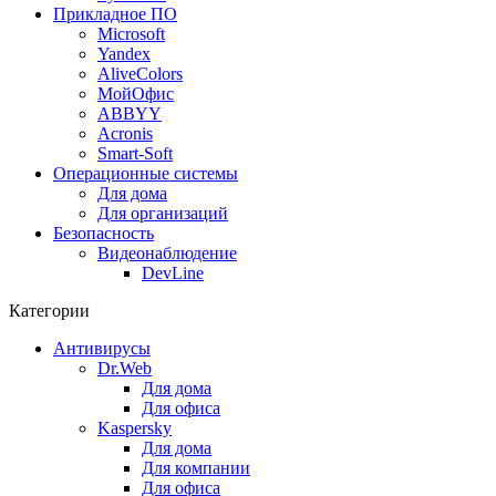
Прикладное ПО
Microsoft
Yandex
AliveColors
МойОфис
ABBYY
Acronis
Smart-Soft
Операционные системы
Для дома
Для организаций
Безопасность
Видеонаблюдение
DevLine
Категории
Антивирусы
Dr.Web
Для дома
Для офиса
Kaspersky
Для дома
Для компании
Для офиса