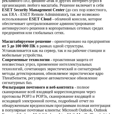
рекламного ПО, фишинг-атак и других интернет-угроз в
организациях любого масштаба. Решение включает в себя
ESET Security Management Center
(до сих пор известного,
как ERA - ESET Remote Administrator)
,
так же возможно
использование
ESET Cloud
- облачной консоли, которое
обеспечивает централизованное администрирование
антивирусного решения в корпоративных сетевых средах
предприятия или глобальных сетях.
Масштабируемое решение
- ориентировано на предприятия
от 5 до 100 000 ПК
в рамках одной структуры.
Устанавливается как на сервер, так и на рабочие станции и
мобильные устройства.
Современные технологии
- проактивная защита от
неизвестных угроз, применение интеллектуальных
технологий, сочетающих эвристический и сигнатурный
методы детектирования, обновляемое эвристическое ядро
ThreatSenseтм, регулярное автоматическое обновление
сигнатурных баз.
Фильтрация почтового и веб-контента
- полное
сканирование всей входящей корреспонденции через
протоколы POP3 и POP3s, сканирование входящей и
исходящей электронной почты, подробный отчет по
обнаруженным вредоносным программам полная интеграция
в популярные почтовые клиенты: Microsoft Outlook, Outlook