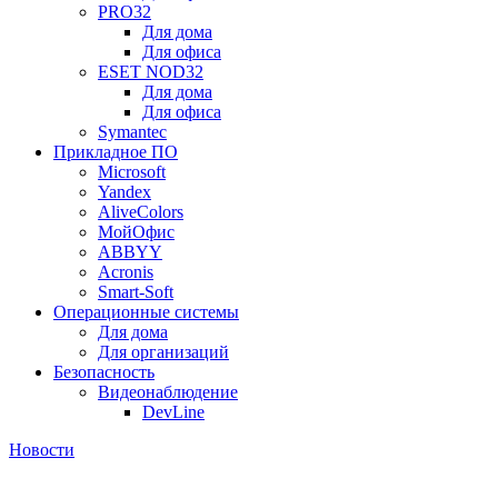
PRO32
Для дома
Для офиса
ESET NOD32
Для дома
Для офиса
Symantec
Прикладное ПО
Microsoft
Yandex
AliveColors
МойОфис
ABBYY
Acronis
Smart-Soft
Операционные системы
Для дома
Для организаций
Безопасность
Видеонаблюдение
DevLine
Новости