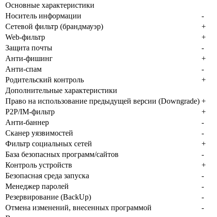
Основные характеристики
Носитель информации
-
Сетевой фильтр (брандмауэр)
+
Web-фильтр
+
Защита почты
-
Анти-фишинг
+
Анти-спам
-
Родительский контроль
+
Дополнительные характеристики
Право на использование предыдущей версии (Downgrade)
+
P2P/IM-фильтр
+
Анти-баннер
-
Сканер уязвимостей
-
Фильтр социальных сетей
+
База безопасных программ/сайтов
-
Контроль устройств
+
Безопасная среда запуска
-
Менеджер паролей
-
Резервирование (BackUp)
-
Отмена изменений, внесенных программой
-