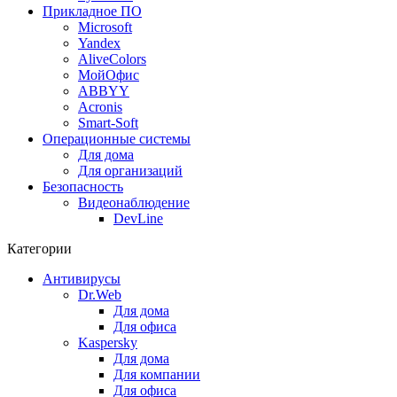
Прикладное ПО
Microsoft
Yandex
AliveColors
МойОфис
ABBYY
Acronis
Smart-Soft
Операционные системы
Для дома
Для организаций
Безопасность
Видеонаблюдение
DevLine
Категории
Антивирусы
Dr.Web
Для дома
Для офиса
Kaspersky
Для дома
Для компании
Для офиса