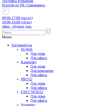
Доставка курьером.
Почтой по РБ. Самовывоз.
09:00-17:00 (пн-пт)
10:00-16:00 (сб-вс)
офис - будние дни.
Меню
Антивирусы
Dr.Web
Для дома
Для офиса
Kaspersky
Для дома
Для компании
Для офиса
PRO32
Для дома
Для офиса
ESET NOD32
Для дома
Для офиса
Symantec