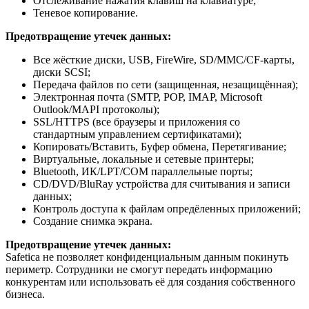
Отслеживание нажатия клавиш на клавиатуре;
Теневое копирование.
Предотвращение утечек данных:
Все жёсткие диски, USB, FireWire, SD/MMC/CF-карты,
диски SCSI;
Передача файлов по сети (защищенная, незащищённая);
Электронная почта (SMTP, POP, IMAP, Microsoft
Outlook/MAPI протоколы);
SSL/HTTPS (все браузеры и приложения со
стандартным управлением сертификатами);
Копировать/Вставить, Буфер обмена, Перетягивание;
Виртуальные, локальные и сетевые принтеры;
Bluetooth, ИК/LPT/COM параллельные порты;
CD/DVD/BluRay устройства для считывания и записи
данных;
Контроль доступа к файлам опредёленных приложений;
Создание снимка экрана.
Предотвращение утечек данных:
Safetica не позволяет конфиденциальным данным покинуть
периметр. Сотрудники не смогут передать информацию
конкурентам или использовать её для создания собственного
бизнеса.