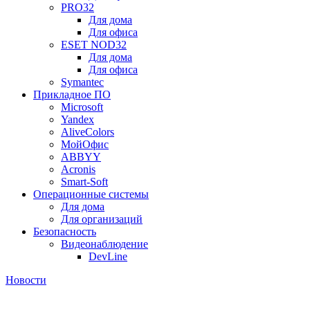
PRO32
Для дома
Для офиса
ESET NOD32
Для дома
Для офиса
Symantec
Прикладное ПО
Microsoft
Yandex
AliveColors
МойОфис
ABBYY
Acronis
Smart-Soft
Операционные системы
Для дома
Для организаций
Безопасность
Видеонаблюдение
DevLine
Новости