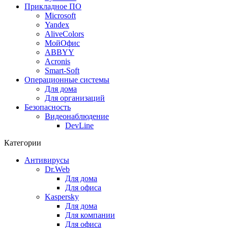
Прикладное ПО
Microsoft
Yandex
AliveColors
МойОфис
ABBYY
Acronis
Smart-Soft
Операционные системы
Для дома
Для организаций
Безопасность
Видеонаблюдение
DevLine
Категории
Антивирусы
Dr.Web
Для дома
Для офиса
Kaspersky
Для дома
Для компании
Для офиса