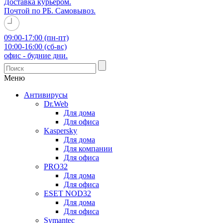
Доставка курьером.
Почтой по РБ. Самовывоз.
09:00-17:00 (пн-пт)
10:00-16:00 (сб-вс)
офис - будние дни.
Меню
Антивирусы
Dr.Web
Для дома
Для офиса
Kaspersky
Для дома
Для компании
Для офиса
PRO32
Для дома
Для офиса
ESET NOD32
Для дома
Для офиса
Symantec