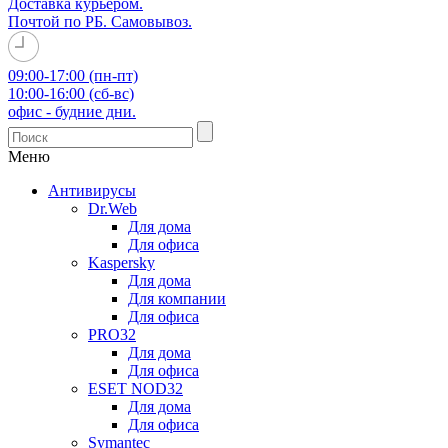
Доставка курьером.
Почтой по РБ. Самовывоз.
09:00-17:00 (пн-пт)
10:00-16:00 (сб-вс)
офис - будние дни.
Меню
Антивирусы
Dr.Web
Для дома
Для офиса
Kaspersky
Для дома
Для компании
Для офиса
PRO32
Для дома
Для офиса
ESET NOD32
Для дома
Для офиса
Symantec