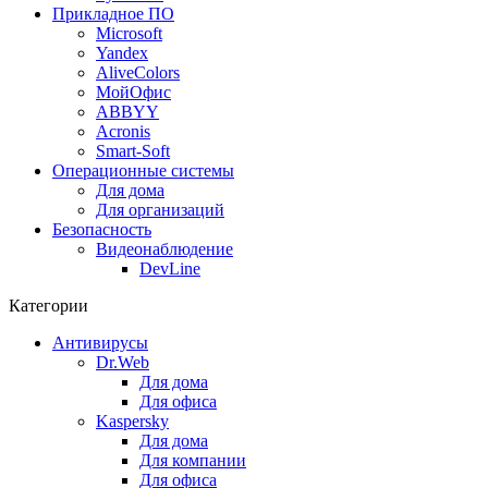
Прикладное ПО
Microsoft
Yandex
AliveColors
МойОфис
ABBYY
Acronis
Smart-Soft
Операционные системы
Для дома
Для организаций
Безопасность
Видеонаблюдение
DevLine
Категории
Антивирусы
Dr.Web
Для дома
Для офиса
Kaspersky
Для дома
Для компании
Для офиса