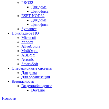
PRO32
Для дома
Для офиса
ESET NOD32
Для дома
Для офиса
Symantec
Прикладное ПО
Microsoft
Yandex
AliveColors
МойОфис
ABBYY
Acronis
Smart-Soft
Операционные системы
Для дома
Для организаций
Безопасность
Видеонаблюдение
DevLine
Новости