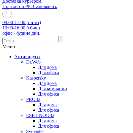
Доставка курьером.
Почтой по РБ. Самовывоз.
09:00-17:00 (пн-пт)
10:00-16:00 (сб-вс)
офис - будние дни.
Меню
Антивирусы
Dr.Web
Для дома
Для офиса
Kaspersky
Для дома
Для компании
Для офиса
PRO32
Для дома
Для офиса
ESET NOD32
Для дома
Для офиса
Symantec