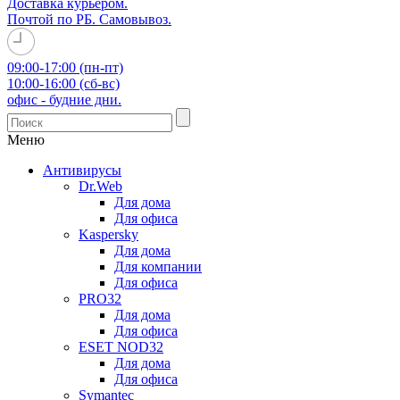
Доставка курьером.
Почтой по РБ. Самовывоз.
09:00-17:00 (пн-пт)
10:00-16:00 (сб-вс)
офис - будние дни.
Меню
Антивирусы
Dr.Web
Для дома
Для офиса
Kaspersky
Для дома
Для компании
Для офиса
PRO32
Для дома
Для офиса
ESET NOD32
Для дома
Для офиса
Symantec