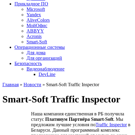
Прикладное ПО
Microsoft
Yandex
AliveColors
МойОфис
ABBYY
Acronis
Smart-Soft
Операционные системы
Для дома
Для организаций
Безопасность
Видеонаблюдение
DevLine
Главная
»
Новости
» Smart-Soft Traffic Inspector
Smart-Soft Traffic Inspector
Наша компания единственная в РБ получила
статус
Платинум Партнёра Smart-Soft
. Мы
предложим лучшие условия по
Traffic Inspector
в
Беларуси. Данный программный комплекс