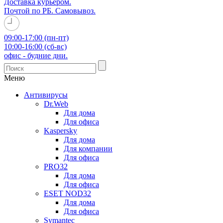
Доставка курьером.
Почтой по РБ. Самовывоз.
09:00-17:00 (пн-пт)
10:00-16:00 (сб-вс)
офис - будние дни.
Меню
Антивирусы
Dr.Web
Для дома
Для офиса
Kaspersky
Для дома
Для компании
Для офиса
PRO32
Для дома
Для офиса
ESET NOD32
Для дома
Для офиса
Symantec