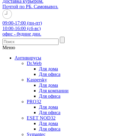
Доставка курьером.
Почтой по РБ. Самовывоз.
09:00-17:00 (пн-пт)
10:00-16:00 (сб-вс)
офис - будние дни.
Меню
Антивирусы
Dr.Web
Для дома
Для офиса
Kaspersky
Для дома
Для компании
Для офиса
PRO32
Для дома
Для офиса
ESET NOD32
Для дома
Для офиса
Symantec