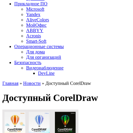
Прикладное ПО
Microsoft
Yandex
AliveColors
МойОфис
ABBYY
Acronis
Smart-Soft
Операционные системы
Для дома
Для организаций
Безопасность
Видеонаблюдение
DevLine
Главная
»
Новости
» Доступный CorelDraw
Доступный CorelDraw