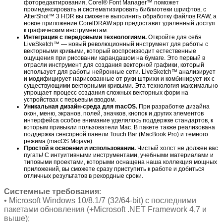
фоторедактирования, Corel® Font Manager™ поможет
проиндексировать и систематизировать библиотеки шрифтов, с
AfterShot™ 3 HDR вы сможете выполнить обработку файлов RAW, а
новое приложение CorelDRAW.app предоставит удаленный доступ
к графическим инструментам.
Интеграция с передовыми технологиями.
Откройте для себя
LiveSketch™ — новый революционный инструмент для работы с
векторными кривыми, который воспроизводит естественные
ощущения при рисовании карандашом на бумаге. Это первый в
отрасли инструмент для создания векторной графики, который
использует для работы нейронные сети. LiveSketch™ анализирует
и модифицирует нарисованные от руки штрихи и комбинирует их с
существующими векторными кривыми. Эта технология максимально
упрощает процесс создания сложных векторных форм на
устройствах с перьевым вводом.
Уникальная дизайн-среда для macOS.
При разработке дизайна
окон, меню, экранов, полей, значков, кнопок и других элементов
интерфейса особое внимание уделялось поддержке стандартов, к
которым привыкли пользователи Mac. В пакете также реализована
поддержка сенсорной панели Touch Bar (MacBook Pro) и темного
режима (macOS Mojave).
Простой в освоении и использовании.
Чистый холст не должен вас
пугать! С интуитивными инструментами, учебными материалами и
типовыми проектами, которыми оснащена наша коллекция мощных
приложений, вы сможете сразу приступить к работе и добиться
отличных результатов в рекордные сроки.
Системные требования
:
• Microsoft Windows 10/8.1/7 (32/64-bit) с последними
пакетами обновления (+Microsoft .NET Framework 4,7 и
выше);