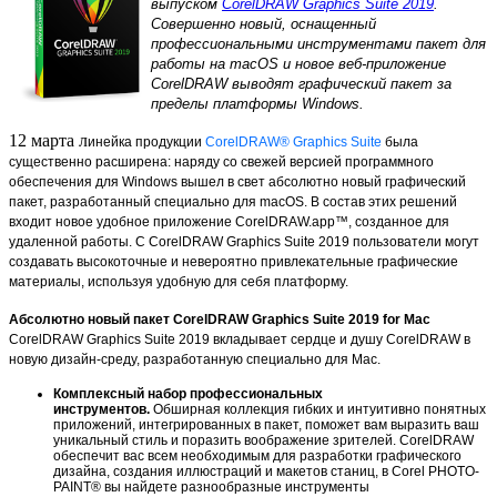
выпуском
CorelDRAW Graphics Suite 2019
.
Совершенно новый, оснащенный
профессиональными инструментами пакет для
работы на macOS и новое веб-приложение
CorelDRAW выводят графический пакет за
пределы платформы Windows.
12 марта л
инейка продукции
CorelDRAW® Graphics Suite
была
существенно расширена: наряду со свежей версией программного
обеспечения для Windows вышел в свет абсолютно новый графический
пакет, разработанный специально для macOS. В состав этих решений
входит новое удобное приложение CorelDRAW.app™, созданное для
удаленной работы. С CorelDRAW Graphics Suite 2019 пользователи могут
создавать высокоточные и невероятно привлекательные графические
материалы, используя удобную для себя платформу.
Абсолютно новый пакет CorelDRAW Graphics Suite 2019 for Mac
CorelDRAW Graphics Suite 2019 вкладывает сердце и душу CorelDRAW в
новую дизайн-среду, разработанную специально для Mac.
Комплексный набор профессиональных
инструментов.
Обширная коллекция гибких и интуитивно понятных
приложений, интегрированных в пакет, поможет вам выразить ваш
уникальный стиль и поразить воображение зрителей. CorelDRAW
обеспечит вас всем необходимым для разработки графического
дизайна, создания иллюстраций и макетов станиц, в Corel PHOTO-
PAINT® вы найдете разнообразные инструменты