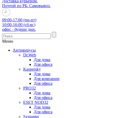
Доставка курьером.
Почтой по РБ. Самовывоз.
09:00-17:00 (пн-пт)
10:00-16:00 (сб-вс)
офис - будние дни.
Меню
Антивирусы
Dr.Web
Для дома
Для офиса
Kaspersky
Для дома
Для компании
Для офиса
PRO32
Для дома
Для офиса
ESET NOD32
Для дома
Для офиса
Symantec