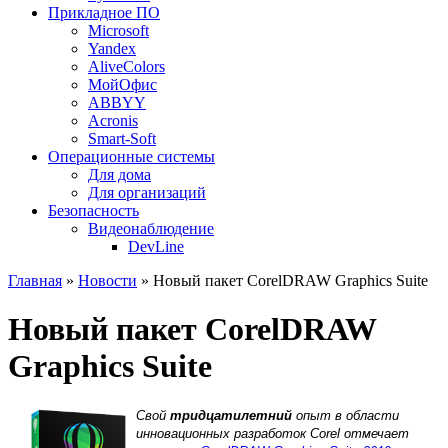
Прикладное ПО
Microsoft
Yandex
AliveColors
МойОфис
ABBYY
Acronis
Smart-Soft
Операционные системы
Для дома
Для организаций
Безопасность
Видеонаблюдение
DevLine
Главная
»
Новости
» Новый пакет CorelDRAW Graphics Suite
Новый пакет CorelDRAW
Graphics Suite
Свой
тридцатилетний
опыт в области
инновационных разработок Corel отмечает