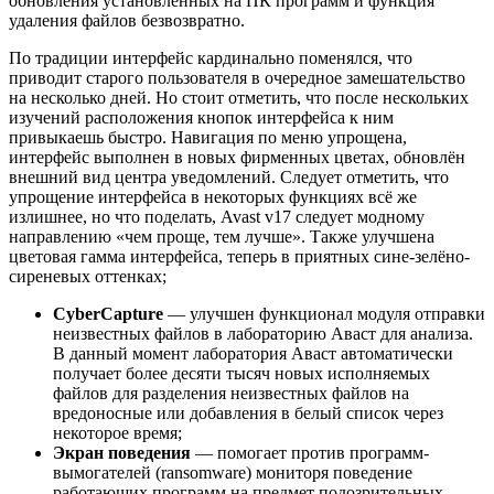
обновления установленных на ПК программ и функция
удаления файлов безвозвратно.
По традиции интерфейс кардинально поменялся, что
приводит старого пользователя в очередное замешательство
на несколько дней. Но стоит отметить, что после нескольких
изучений расположения кнопок интерфейса к ним
привыкаешь быстро. Навигация по меню упрощена,
интерфейс выполнен в новых фирменных цветах, обновлён
внешний вид центра уведомлений. Следует отметить, что
упрощение интерфейса в некоторых функциях всё же
излишнее, но что поделать, Avast v17 следует модному
направлению «чем проще, тем лучше». Также улучшена
цветовая гамма интерфейса, теперь в приятных сине-зелёно-
сиреневых оттенках;
CyberCapture
— улучшен функционал модуля отправки
неизвестных файлов в лабораторию Аваст для анализа.
В данный момент лаборатория Аваст автоматически
получает более десяти тысяч новых исполняемых
файлов для разделения неизвестных файлов на
вредоносные или добавления в белый список через
некоторое время;
Экран поведения
— помогает против программ-
вымогателей (ransomware) мониторя поведение
работающих программ на предмет подозрительных