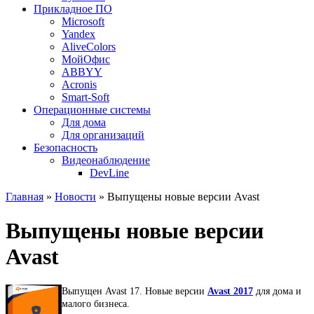
Прикладное ПО
Microsoft
Yandex
AliveColors
МойОфис
ABBYY
Acronis
Smart-Soft
Операционные системы
Для дома
Для организаций
Безопасность
Видеонаблюдение
DevLine
Главная
»
Новости
» Выпущены новые версии Avast
Выпущены новые версии
Avast
Выпущен Avast 17. Новые версии
Avast 2017
для дома и
малого бизнеса.