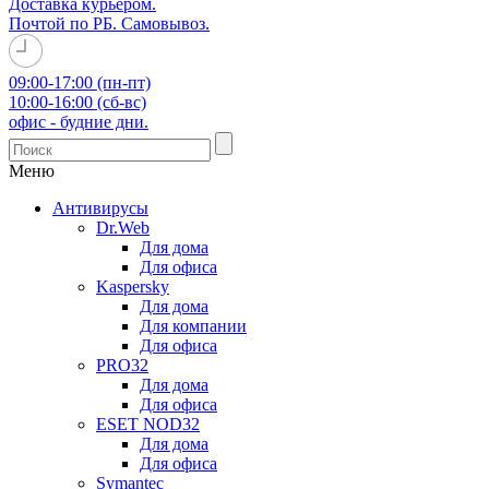
Доставка курьером.
Почтой по РБ. Самовывоз.
09:00-17:00 (пн-пт)
10:00-16:00 (сб-вс)
офис - будние дни.
Меню
Антивирусы
Dr.Web
Для дома
Для офиса
Kaspersky
Для дома
Для компании
Для офиса
PRO32
Для дома
Для офиса
ESET NOD32
Для дома
Для офиса
Symantec