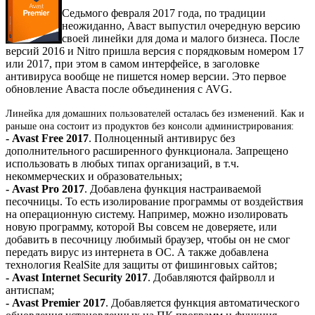
Седьмого февраля 2017 года, по традиции
неожиданно, Аваст выпустил очередную версию
своей линейки для дома и малого бизнеса. После
версий 2016 и Nitro пришла версия с порядковым номером 17
или 2017, при этом в самом интерфейсе, в заголовке
антивируса вообще не пишется номер версии. Это первое
обновление Аваста после объединения с AVG.
Линейка для домашних пользователей осталась без изменений. Как и
раньше она состоит из продуктов без консоли администрирования:
- Avast Free 2017
. Полноценный антивирус без
дополнительного расширенного функционала. Запрещено
использовать в любых типах организаций, в т.ч.
некоммерческих и образовательных;
- Avast Pro 2017
. Добавлена функция настраиваемой
песочницы. То есть изолирование программы от воздействия
на операционную систему. Например, можно изолировать
новую программу, которой Вы совсем не доверяете, или
добавить в песочницу любимый браузер, чтобы он не смог
передать вирус из интернета в ОС. А также добавлена
технология RealSite для защиты от фишинговых сайтов;
- Avast Internet Security 2017
. Добавляются файрволл и
антиспам;
- Avast Premier 2017
. Добавляется функция автоматического