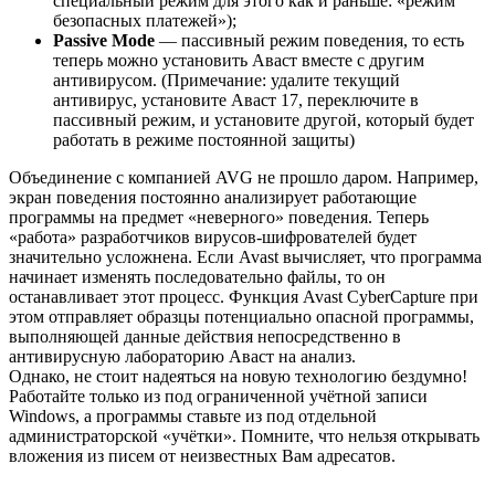
специальный режим для этого как и раньше: «режим
безопасных платежей»);
Passive Mode
— пассивный режим поведения, то есть
теперь можно установить Аваст вместе с другим
антивирусом. (Примечание: удалите текущий
антивирус, установите Аваст 17, переключите в
пассивный режим, и установите другой, который будет
работать в режиме постоянной защиты)
Объединение с компанией AVG не прошло даром. Например,
экран поведения постоянно анализирует работающие
программы на предмет «неверного» поведения. Теперь
«работа» разработчиков вирусов-шифрователей будет
значительно усложнена. Если Avast вычисляет, что программа
начинает изменять последовательно файлы, то он
останавливает этот процесс. Функция Avast CyberCapture при
этом отправляет образцы потенциально опасной программы,
выполняющей данные действия непосредственно в
антивирусную лабораторию Аваст на анализ.
Однако, не стоит надеяться на новую технологию бездумно!
Работайте только из под ограниченной учётной записи
Windows, а программы ставьте из под отдельной
администраторской «учётки». Помните, что нельзя открывать
вложения из писем от неизвестных Вам адресатов.