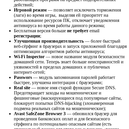
действий;
Игровой режим
— позволяет исключить торможения
(лаги) во время игры, выделяя ей приоритет на
использование ресурсов ПК, отключает уведомления
антивируса во время работы данного режима;
Бесплатная версия больше
не требует
email
регистрации
;
Улучшенная производительность
— более быстрый
веб-сёрфинг в браузерах и запуск приложений благодаря
оптимизации алгоритмов работы антивируса;
Wi-Fi Inspector
— новое название модуля безопасности
домашней сети. Теперь знает больше неисправностей и
уязвимостей в пределах домашних и публичных
интернет-сетей;
Passwors
— модуль запоминания паролей работает
быстрее, улучшена интеграция с браузерами;
Real site
— новое имя старой функции Secure DNS.
Предотвращает заходы на мошеннические и
фишинговые (маскирующиеся под популярные сайты,
блокирует попытки DNS-hijacking (злонамеренная
подмена реальных сайтов на мошеннические);
Avast SafeZone Browser 3
— обновился браузер для
проведения банковских оплат и для безопасного
сёрфинга по потенциально опасным сайтам (есть