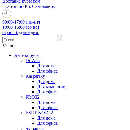
Доставка курьером.
Почтой по РБ. Самовывоз.
09:00-17:00 (пн-пт)
10:00-16:00 (сб-вс)
офис - будние дни.
Меню
Антивирусы
Dr.Web
Для дома
Для офиса
Kaspersky
Для дома
Для компании
Для офиса
PRO32
Для дома
Для офиса
ESET NOD32
Для дома
Для офиса
Symantec