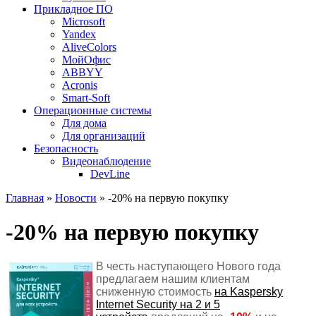
Прикладное ПО
Microsoft
Yandex
AliveColors
МойОфис
ABBYY
Acronis
Smart-Soft
Операционные системы
Для дома
Для организаций
Безопасность
Видеонаблюдение
DevLine
Главная
»
Новости
» -20% на первую покупку
-20% на первую покупку
В честь наступающего Нового года
предлагаем нашим клиентам
сниженную стоимость
на Kaspersky
Internet Security на 2 и 5