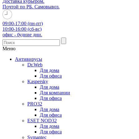
Доставка курьером.
Почтой по РБ. Самовывоз.
09:00-17:00 (пн-пт)
10:00-16:00 (сб-вс)
офис - будние дни.
Меню
Антивирусы
Dr.Web
Для дома
Для офиса
Kaspersky
Для дома
Для компании
Для офиса
PRO32
Для дома
Для офиса
ESET NOD32
Для дома
Для офиса
Symantec