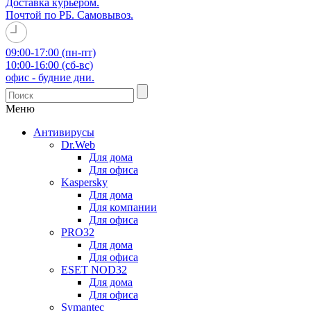
Доставка курьером.
Почтой по РБ. Самовывоз.
09:00-17:00 (пн-пт)
10:00-16:00 (сб-вс)
офис - будние дни.
Меню
Антивирусы
Dr.Web
Для дома
Для офиса
Kaspersky
Для дома
Для компании
Для офиса
PRO32
Для дома
Для офиса
ESET NOD32
Для дома
Для офиса
Symantec