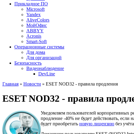
Прикладное ПО
Microsoft
Yandex
AliveColors
МойОфис
ABBYY
Acronis
Smart-Soft
Операционные системы
Для дома
Для организаций
Безопасность
Видеонаблюдение
DevLine
Главная
»
Новости
» ESET NOD32 - правила продления
ESET NOD32 - правила продл
Уведомляем пользователей корпоративных ре
продление -40% не будет действовать, если 
будет приобретать
новую лицензию
без учёта
Домашним пользователям ESET (NOD32 Interne