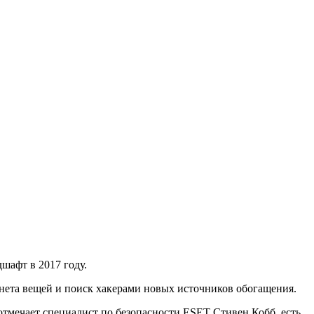
шафт в 2017 году.
рнета вещей и поиск хакерами новых источников обогащения.
отмечает специалист по безопасности ESET Стивен Кобб, есть