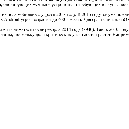
й, блокирующих «умные» устройства и требующих выкуп за восс
те числа мобильных угроз в 2017 году. В 2015 году злоумышле
х Android-угроз возрастет до 400 в месяц. Для сравнения: для i
т снижаться после рекорда 2014 года (7946). Так, в 2016 году
ртины, поскольку доля критических уязвимостей растет. Наприме