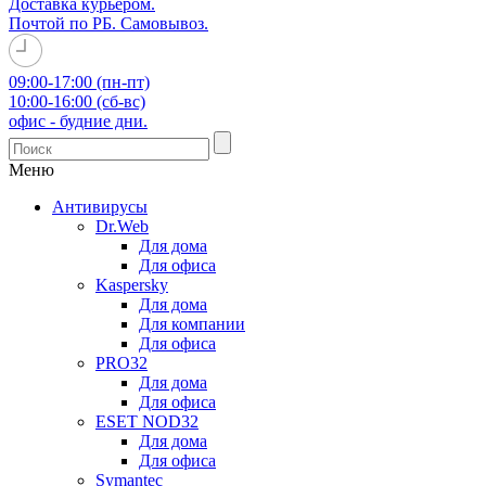
Доставка курьером.
Почтой по РБ. Самовывоз.
09:00-17:00 (пн-пт)
10:00-16:00 (сб-вс)
офис - будние дни.
Меню
Антивирусы
Dr.Web
Для дома
Для офиса
Kaspersky
Для дома
Для компании
Для офиса
PRO32
Для дома
Для офиса
ESET NOD32
Для дома
Для офиса
Symantec