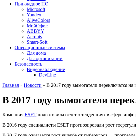
Прикладное ПО
Microsoft
Yandex
AliveColors
МойОфис
ABBYY
Acronis
Smart-Soft
Операционные системы
Для дома
Для организаций
Безопасность
Видеонаблюдение
DevLine
Главная
»
Новости
» В 2017 году вымогатели переключатся на 
В 2017 году вымогатели пере
Компания
ESET
подготовила отчет о тенденциях в сфере инфо
В 2016 году специалисты ESET прогнозировали рост госрегули
В 2017 году ожидается рост ущерба от киберугроз — программ-