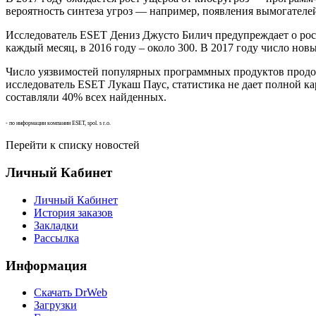
вероятность синтеза угроз — например, появления вымогателе
Исследователь ESET Дениз Джусто Билич предупреждает о рос
каждый месяц, в 2016 году – около 300. В 2017 году число новы
Число уязвимостей популярных программных продуктов продолжи
исследователь ESET Лукаш Паус, статистика не дает полной ка
составляли 40% всех найденных.
- по информации компании ESET, spol. s r.o.
Перейти к списку новостей
Личный Кабинет
Личный Кабинет
История заказов
Закладки
Рассылка
Информация
Cкачать DrWeb
Загрузки