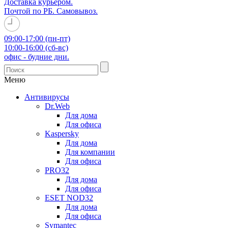
Доставка курьером.
Почтой по РБ. Самовывоз.
09:00-17:00 (пн-пт)
10:00-16:00 (сб-вс)
офис - будние дни.
Меню
Антивирусы
Dr.Web
Для дома
Для офиса
Kaspersky
Для дома
Для компании
Для офиса
PRO32
Для дома
Для офиса
ESET NOD32
Для дома
Для офиса
Symantec