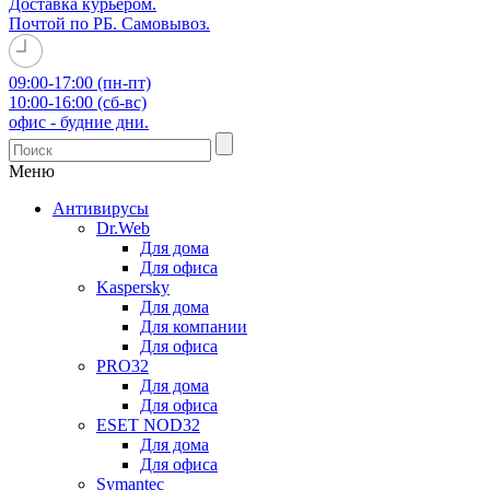
Доставка курьером.
Почтой по РБ. Самовывоз.
09:00-17:00 (пн-пт)
10:00-16:00 (сб-вс)
офис - будние дни.
Меню
Антивирусы
Dr.Web
Для дома
Для офиса
Kaspersky
Для дома
Для компании
Для офиса
PRO32
Для дома
Для офиса
ESET NOD32
Для дома
Для офиса
Symantec