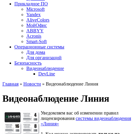
Прикладное ПО
Microsoft
Yandex
AliveColors
МойОфис
ABBYY
Acronis
Smart-Soft
Операционные системы
Для дома
Для организаций
Безопасность
Видеонаблюдение
DevLine
Главная
»
Новости
» Видеонаблюдение Линия
Видеонаблюдение Линия
Уведомляем вас об изменении правил
лицензирования
системы видеонаблюдения
«Линия»
1. Код можно активировать
только на