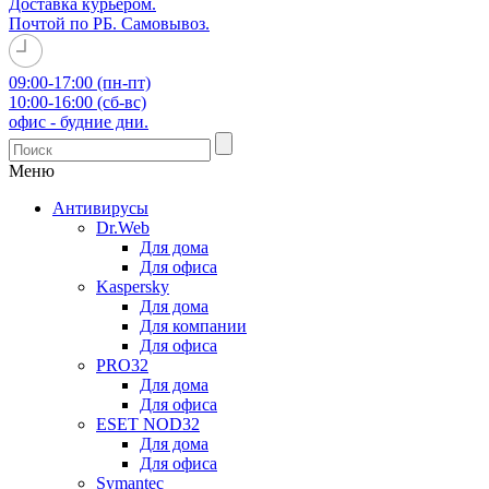
Доставка курьером.
Почтой по РБ. Самовывоз.
09:00-17:00 (пн-пт)
10:00-16:00 (сб-вс)
офис - будние дни.
Меню
Антивирусы
Dr.Web
Для дома
Для офиса
Kaspersky
Для дома
Для компании
Для офиса
PRO32
Для дома
Для офиса
ESET NOD32
Для дома
Для офиса
Symantec